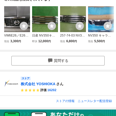
VW6E26／E26
日産 NV350キャ
257-74-03 NV350
NV350 キャラバ
NV350キャラバ
ラバン VW6E26
キャラバン LDF-V
ン ワイドボディ E
3,300
12,000
6,800
5,500
現在
円
即決
円
現在
円
現在
円
ン 純正 ラジエ
ラジエータグリル
W6E26 フロント
26 前期 フロント
ーターグリル／フ
62310-1A23E/623
グリル ラジエータ
グリル №FC6082
ロントグリル 62
10-1A20E 243127
グリル 62310-1A2
2
3103XA0A
3E 62310-1A24E
質問する
62310-1A20E 623
10-1A22E
ストア
株式会社 YOSHIOKA
さん
評価
16202
ストアの情報
ニュースレター配信登録