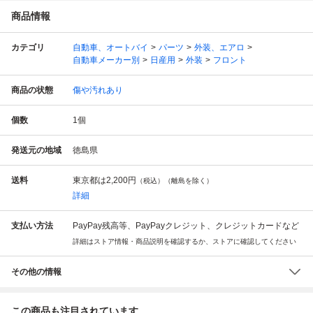
商品情報
カテゴリ
自動車、オートバイ
パーツ
外装、エアロ
自動車メーカー別
日産用
外装
フロント
商品の状態
傷や汚れあり
個数
1
個
発送元の地域
徳島県
送料
東京都は
2,200円
（税込）（離島を除く）
詳細
支払い方法
PayPay残高等、PayPayクレジット、クレジットカードなど
詳細はストア情報・商品説明を確認するか、ストアに確認してください
その他の情報
この商品も注目されています