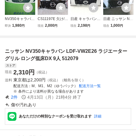
NV350キャラバン
CS11197E 欠け/欠
日産 キャラバン N
日産 ニッサン NIS
LDF-VW2E26 ラ
損/切れ/れ キャラ
V350 VW2E26 フ
SAN キャラバン E
1,980
2,000
2,198
1,000
即決
円
現在
円
現在
円
現在
円
ジエータグリル 6
バン NV350 E26
ロント グリル
26 NV350 純正 フ
2310-3XA0A
フロントグリル 6
2
ロントグリル ラジ
2310 3XA0A
602450 2L4-1 理
エターグリル ラヂ
エターグリル 623
ニッサン NV350キャラバン LDF-VW2E26 ラジエーター
10-3XA0A
グリル ロング低床DX 9人 512079
ストア
2,310
円
現在
（税込）
東京都は
2,200円
送料
（税込）（離島を除く）
配送方法
M、M1、M2（ゆうパック）
配送方法一覧
条件により送料が異なる場合があります
2
件
4月13日（月）21時4分
終了
傷や汚れあり
あなただけの特別なクーポンを受け取れます
詳細