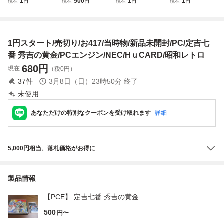
1
500
1
1
現在
円
現在
円
現在
円
現在
円
体のみ 現状品
HuCARD Vol.16
サイヤ HuCARD
ラフィックス2 本
ゲーム レトロ
ハドソン HUDSO
PCE 当時物
体 NEC CORE GR
当時物 レトロゲ
N 当時物 レトロゲ
AFX II 当時物 レア
ーム デュオR PC
ーム PCE
☆箱付
1円スタート/売切り/お417/当時物/新品未開封/PC/定吉七
Engine
番 秀吉の黄金/PCエンジン/NEC/HｕCARD/昭和レトロ
680
円
現在
（税0円）
37
件
3月8日（日）23時50分
終了
未使用
あなただけの特別なクーポンを受け取れます
詳細
5,000円相当、落札価格がお得に
製品情報
【PCE】 定吉七番 秀吉の黄金
500
円〜