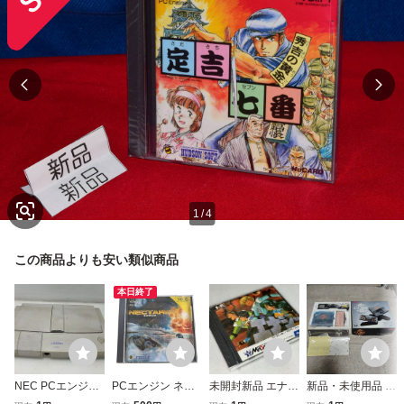
1
/
4
この商品よりも安い類似商品
本日終了
NEC PCエンジン
PCエンジン ネク
未開封新品 エナジ
新品・未使用品 P
Duo-R PI-TG10 本
タリス NECTARIS
ー PCエンジン メ
Cエンジン コアグ