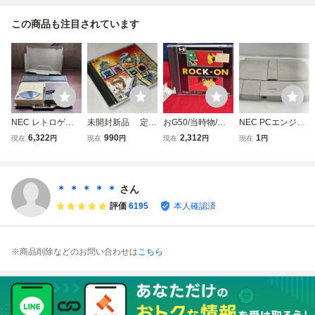
この商品も注目されています
NEC レトロゲー
未開封新品 定吉
おG50/当時物/新
NEC PCエンジン
ム機 PCエンジン
七番秀吉の黄金
品未開封/PCエン
Duo-R PI-TG10 本
6,322
990
2,312
1
現在
円
現在
円
現在
円
現在
円
CD-ROM2システ
PCエンジン ハド
ジン/PC/ロックオ
体のみ 現状品
ムインターフェー
ソン HuCARD PC
ン/NEC/HｕCAR
ゲーム レトロ
スユニット IFU-30
E 当時物
D/昭和レトロ
当時物 レトロゲ
ゲーム機 昭和レト
ーム デュオR PC
＊ ＊ ＊ ＊ ＊
さん
ロ 当時物 コレク
Engine
評価
6195
本人確認済
ション
※商品削除などのお問い合わせは
こちら