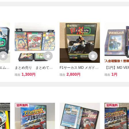
 エムデ
まとめ売り まとめて
F1サーカス MD メガドラ
【1円】MD VER
T-710
メガドライブ MD 箱
イブ
ヴァーミリオン
1,300
2,800
1
円
円
円
現在
現在
現在
u SEG
イチダントアール スー
フト ケース/説
VE メガ
パーモナコGP ぷよぷよ
メガドライブ カ
me ゲ
通 他
EGA DRIVE 未
95ek/F3
送料無料
送料無料