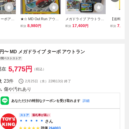
ターボアウ
★☆ MD Out Run アウト
メガドライブ アウトラン
【送料無料】
OUTRUN
ラン SEGA メガドライブ
ナーズ Mega Drive MD
ライブ アウ
8,980
17,400
7,900
円
円
即決
即決
即決
☆★
Out Runners
き 痛みあり
Sega Mega 
CIB Tested
1円〜 MD メガドライブ ターボ アウトラン
年間ベストストア
5,775
円
現在
（税込）
23
件
2月25日（水）22時13分
終了
傷や汚れあり
あなただけの特別なクーポンを受け取れます
詳細
ストア
落札率が高い
＊ ＊ ＊ ＊ ＊
さん
評価
264003