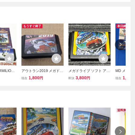
もうすぐ終了
本日終了
MILION
アウトラン2019 メガドラ
メガドライブ ソフト アウ
MD メガド
 ゲームソ
イブ
トラン カセット MD
パーハング
1,800
3,800
1,780
円
円
現在
即決
現在
明書付き
確認
セット M
検品 J04-1
送料無料