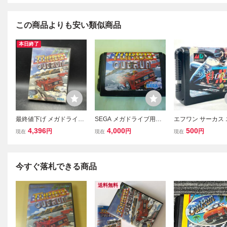
この商品よりも安い類似商品
本日終了
最終値下げ メガドライブ
SEGA メガドライブ用ゲ
エフワン サーカス
ソフト ターボアウトラン
ームソフト ターボアウ
ィ F1 CIRCUS MD 
4,396
4,000
500
円
円
円
現在
現在
現在
説明書欠品 MAT211
イトラン 中古品 当時
13 1991 Nichibuts
物
A セガ MEGA DRI
ドライブ Video Ga
ームソフト Ga119
今すぐ落札できる商品
送料無料