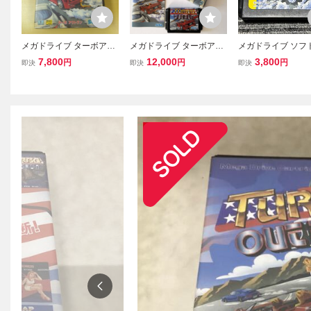
メガドライブ ターボアウ
メガドライブ ターボアウ
メガドライブ ソフ
トラン SEGA TURBO Out
トラン Mega Drive MD
トラン カセット M
7,800
12,000
3,800
円
円
円
即決
即決
即決
Run 1986 MAGA DRIVE
Turbo Outrun
ゲーム フェラーリ 動作確
認済 セガ