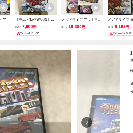
ト アウ
【美品・動作確認済】メ
メガドライブ アウトラン
メガドライブ 
D
ガドライブ ターボアウト
2019 Mega Drive MD O
トラン TURBO 
7,600
18,300
8,182
円
円
円
即決
即決
即決
ラン 箱説付き MD セガ S
ut Run
SEGA 箱説付き
Yahoo!フリマ
Yahoo!フリマ
EGA