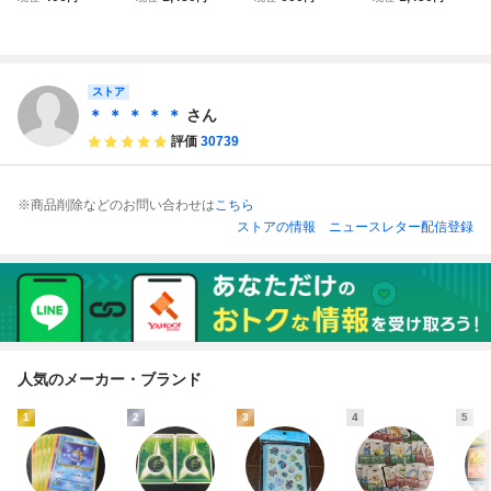
bw-p
オノノクス
★進化セット
P プロモ、DS）
ポケモン
◆ ポケモンカー
カードゲーム ト
ド / Haxorus /
レーディングカー
Pokemon Card
ドゲーム シング
Japanese / 20
ストア
ルカード
11-2012年
＊ ＊ ＊ ＊ ＊
さん
評価
30739
※商品削除などのお問い合わせは
こちら
ストアの情報
ニュースレター配信登録
人気のメーカー・ブランド
1
2
3
4
5