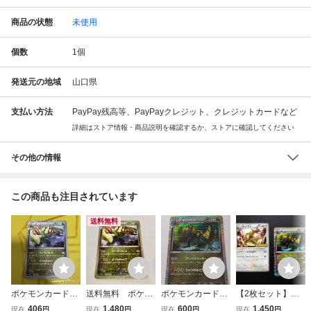
商品の状態
未使用
個数
1
個
発送元の地域
山口県
支払い方法
PayPay残高等、PayPayクレジット、クレジットカードなど
詳細はストア情報・商品説明を確認するか、ストアに確認してください
その他の情報
この商品も注目されています
送料無料
ポケモンカード
送料無料 ポケモ
ポケモンカード★
【2枚セット】◆
オノノクス 121/
ンカード（57）
DS★オノノクス
オノノクス（BW-
406
1,480
600
1,450
現在
円
現在
円
現在
円
現在
円