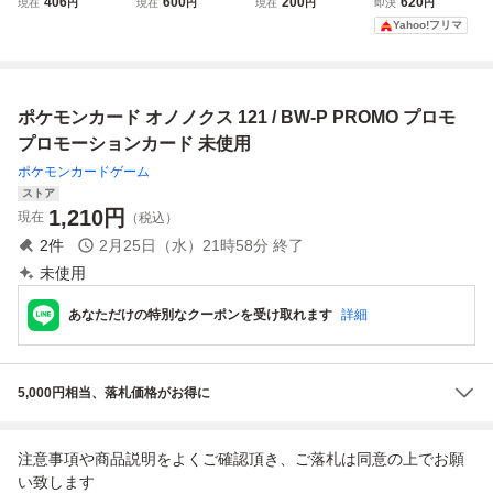
406
600
200
620
現在
円
現在
円
現在
円
即決
円
bw-p
★進化セット
★りゅうのまい
Yahoo!フリマ
在庫２
ポケモンカード オノノクス 121 / BW-P PROMO プロモ
プロモーションカード 未使用
ポケモンカードゲーム
ストア
1,210
円
現在
（税込）
2
件
2月25日（水）21時58分
終了
未使用
あなただけの特別なクーポンを受け取れます
詳細
5,000円相当、落札価格がお得に
注意事項や商品説明をよくご確認頂き、ご落札は同意の上でお願
い致します