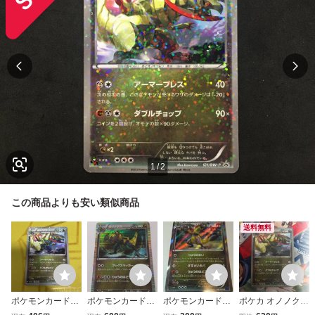
1
/
2
この商品よりも安い類似商品
送料無料
ポケモンカード
ポケモンカード★
ポケモンカード★
ポケカ オノノクス
オノノクス 121/
DS★オノノクス
XY8★オノノクス
プロモカード