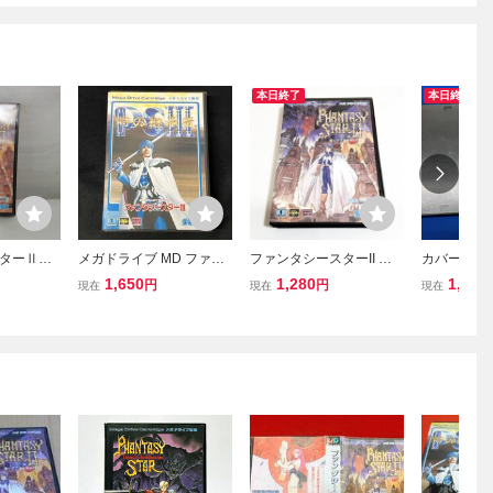
本日終了
本日終了
スターⅡ
メガドライブ MD ファン
ファンタシースターII 還
カバーなし 
終わりに
タシースター3
らざる時の終わりに
タシースタ
1,650
1,280
1,980
円
円
現在
現在
現在
 ソフト
【箱・説明書付き】※動
りに~
作確認済・清掃済 2本ま
で同梱可 セガ メガドラ
イブ