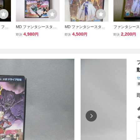
 ファ
MD ファンタシースター I
MD ファンタシースター2
ファンタシース
～千年
V 千年紀の終わりに PHA
還らざる時の終わりに PH
ガドライブ
4,980
4,500
2,200
円
円
円
即決
即決
即決
（中古
NTASY STAR 4 END OF
ANTASYSTAR2 メガドラ
です。
MILLENNIUM ★ メガド
イブ SEGA セガ
ライブ専用ソフト