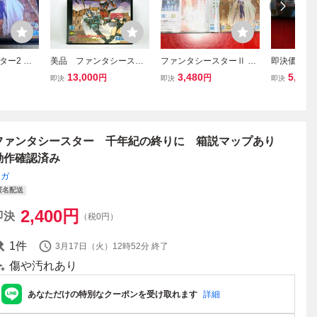
ター2 メ
美品 ファンタシースタ
ファンタシースターⅡ 箱
即決価格 
ー 千年紀の終りに メガ
説付属付 同梱可！！即
ト SEGA
13,000
3,480
5,000
円
円
即決
即決
即決
ドライブ
決！！大量出品中！
ブ 名作 
スターⅢ 
早い者勝ち
ファンタシースター 千年紀の終りに 箱説マップあり
動作確認済み
セガ
匿名配送
2,400
円
即決
（税0円）
1
件
3月17日（火）12時52分
終了
傷や汚れあり
あなただけの特別なクーポンを受け取れます
詳細