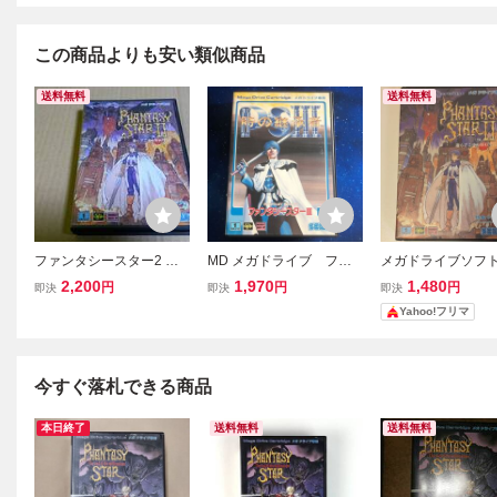
この商品よりも安い類似商品
送料無料
送料無料
ファンタシースター2 メ
MD メガドライブ ファ
メガドライブソフト
ガドライブ
ンタシースター3 時の継
ンタシースターII 
2,200
1,970
1,480
円
円
円
即決
即決
即決
承者 PSⅢ 箱説明書付
る時の終わりに SE
Yahoo!フリマ
き PHANTASY STAR Ⅲ
MEGA DRIVE
今すぐ落札できる商品
本日終了
送料無料
送料無料