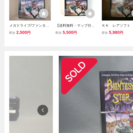
メガドライブ/ファンタシ
【送料無料・マップ付
ＫＫ レアソフト
ースター 千年紀の終りに
き】 セガ メガドライブ
ンタシースター 
2,500
5,500
5,980
円
円
円
即決
即決
即決
ファンタシースター 千年
紀の終わりに～ 
紀の終りに 箱説付き 動作
商品） 同梱可能
確認済み MD Phantasy St
ar Ⅳ CIB Tested