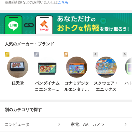
※商品削除などのお問い合わせは
こちら
人気のメーカー・ブランド
1
2
3
4
5
任天堂
バンダイナム
コナミデジタ
スクウェア・
ハド
コエンターテ
ルエンタテイ
エニックス
インメント
ンメント
別のカテゴリで探す
コンピュータ
家電、AV、カメラ