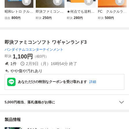
昭和レトロ クルク
即決ファミコンソ
★何点でも送料１
FC クルクルラン
ルランド ファミコ
フト クルクルラン
８５円★ クルクル
ド ファミコンソ
800
250
280
500
現在
円
即決
円
即決
円
即決
円
ン パズル カード
ド
ランド ファミコン
フト 任天堂
当時物
チ7レ即発送 FC
ソフト 動作確認済
み
即決ファミコンソフト ワギャンランド3
バンダイナムコエンターテインメント
1,100
円
即決
（税0円）
1
件
2月9日（月）16時54分
終了
やや傷や汚れあり
あなただけの特別なクーポンを受け取れます
詳細
5,000円相当、落札価格がお得に
製品情報