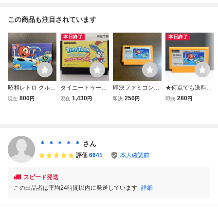
この商品も注目されています
本日終了
本日終了
昭和レトロ クルク
タイニートゥーン
即決ファミコンソ
★何点でも送料１
ルランド ファミコ
アドベンチャーズ
フト クルクルラン
８５円★ クルクル
800
1,430
250
280
現在
円
現在
円
即決
円
即決
円
ン パズル カード
2 モンタナラン
ド
ランド ファミコン
当時物
ドへようこそ ファ
チ7レ即発送 FC
ミコン FC
ソフト 動作確認済
み
＊ ＊ ＊ ＊ ＊
さん
評価
6641
本人確認前
スピード発送
この出品者は平均24時間以内に発送しています
詳細