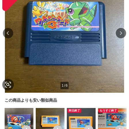
1
/
6
この商品よりも安い類似商品
本日終了
もうすぐ終了