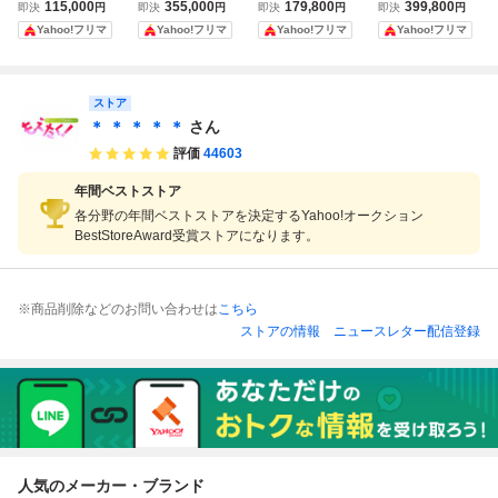
018年 リザードン
ンGX SSR 209/15
品】リザードンG
ンGX SSR 209/15
115,000
355,000
179,800
399,800
即決
円
即決
円
即決
円
即決
円
GX 209/150 SSR
0 色違い ポケモン
X SSR PSA9 209/
0 ウルトラシャイ
Yahoo!フリマ
Yahoo!フリマ
Yahoo!フリマ
Yahoo!フリマ
GXウルトラシャ
カード ウルトラシ
150 ウルトラシャ
ニー ポケモンカー
イニー PSA8鑑定
ャイニー
イニー ポケモンカ
ド
品
ード
ストア
＊ ＊ ＊ ＊ ＊
さん
評価
44603
年間ベストストア
各分野の年間ベストストアを決定するYahoo!オークション
BestStoreAward受賞ストアになります。
※商品削除などのお問い合わせは
こちら
ストアの情報
ニュースレター配信登録
人気のメーカー・ブランド