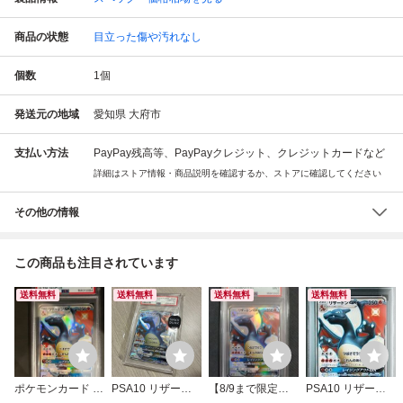
商品の状態
目立った傷や汚れなし
個数
1
個
発送元の地域
愛知県 大府市
支払い方法
PayPay残高等、PayPayクレジット、クレジットカードなど
詳細はストア情報・商品説明を確認するか、ストアに確認してください
その他の情報
この商品も注目されています
送料無料
送料無料
送料無料
送料無料
ポケモンカード 2
PSA10 リザード
【8/9まで限定出
PSA10 リザード