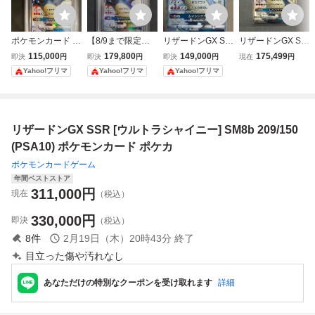
ポケモンカード 2
【8/9まで限定出
リザードンGX SS
リザードンGX SS
018年 リザードン
品】リザードンG
R sm8b ウルトラ
R 209/150 ポケモ
115,000
179,800
149,000
175,499
即決
円
即決
円
即決
円
現在
円
GX 209/150 SSR
X SSR PSA9 209/
シャイニー 209/1
ンカードゲーム
Yahoo!フリマ
Yahoo!フリマ
Yahoo!フリマ
GXウルトラシャ
150 ウルトラシャ
50 ポケモンカー
イニー PSA8鑑定
イニー ポケモンカ
ド
品
ード
リザードンGX SSR [ウルトラシャイニー] SM8b 209/150
(PSA10) ポケモンカード ポケカ
ポケモンカードゲーム
年間ベストストア
311,000
円
現在
（税込）
330,000
円
即決
（税込）
8
件
2月19日（木）20時43分
終了
目立った傷や汚れなし
あなただけの特別なクーポンを受け取れます
詳細