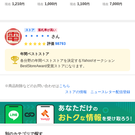
Cエンジン CD-RO
ン Huカード ガイ
Cエンジン Huカー
G! NCS91003
1,210
1,000
1,100
7,000
現在
円
現在
円
現在
円
現在
円
M2 Huカード スー
アの紋章 日本コン
ド ストリートファ
日本コンピュータ
パーシステムカー
ピュータシステム
イターII ダッシュ
システム PCエ
ド SUPER SYSTE
箱説付 ※ネコポス
STREET FIGHTE
ンジン HuCARD
M CARD Ver.3.0
発送可(3-2)
R II’ 箱説帯ハガキ
ソフト
箱説付【PP
付【PP
ストア
落札率が高い
＊ ＊ ＊ ＊ ＊
さん
評価
98793
年間ベストストア
各分野の年間ベストストアを決定するYahoo!オークション
BestStoreAward受賞ストアになります。
※商品削除などのお問い合わせは
こちら
ストアの情報
ニュースレター配信登録
別のカテゴリで探す