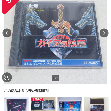
1
/
6
この商品よりも安い類似商品
本日終了