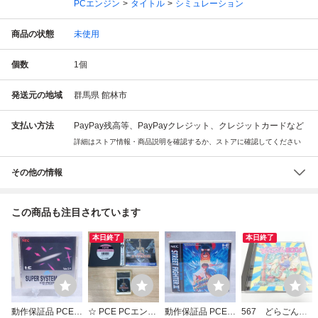
PCエンジン
タイトル
シミュレーション
商品の状態
未使用
個数
1
個
発送元の地域
群馬県 館林市
支払い方法
PayPay残高等、PayPayクレジット、クレジットカードなど
詳細はストア情報・商品説明を確認するか、ストアに確認してください
その他の情報
この商品も注目されています
本日終了
本日終了
動作保証品 PCE P
☆ PCE PCエンジ
動作保証品 PCE P
567 どらごんEG