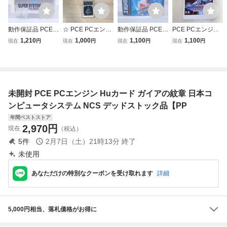
動作保証品 PCE P
☆ PCE PCエンジ
動作保証品 PCE P
PCE PCエンジン
Cエンジン CD-RO
ン Huカード ガイ
Cエンジン Huカー
Huカード GRADI
1,210
1,000
1,100
1,100
現在
円
現在
円
現在
円
現在
円
M2 Huカード スー
アの紋章 日本コン
ド ストリートファ
US グラディウス
パーシステムカー
ピュータシステム
イターII ダッシュ
KONAMI コナミ
ド SUPER SYSTE
箱説付 ※ネコポス
STREET FIGHTE
【PP
M CARD Ver.3.0
発送可(3-2)
R II’ 箱説帯ハガキ
箱説付【PP
付【PP
未開封 PCE PCエンジン Huカード ガイアの紋章 日本コ
ンピュータシステム NCS デッドストック品【PP
年間ベストストア
2,970
円
現在
（税込）
5
件
2月7日（土）21時13分
終了
未使用
あなただけの特別なクーポンを受け取れます
詳細
5,000円相当、落札価格がお得に