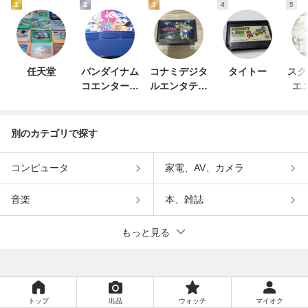
1
2
3
4
5
任天堂
バンダイナム
コナミデジタ
タイトー
スク
コエンターテ
ルエンタテイ
エ
インメント
ンメント
別のカテゴリで探す
コンピュータ
家電、AV、カメラ
音楽
本、雑誌
もっと見る
トップ
出品
ウォッチ
マイオク