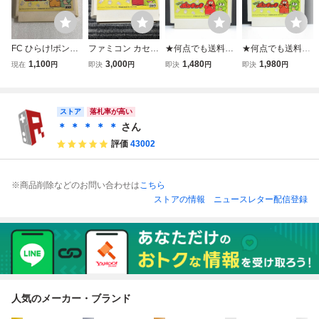
FC ひらけ!ポンキ
ファミコン カセッ
★何点でも送料１
★何点でも送料１
ッキ ファミコン
ト ソフト ひらけ
８５円★ プレスク
８５円★ プレスク
1,100
3,000
1,480
1,980
現在
円
即決
円
即決
円
即決
円
ポンキッキ FC
ールソフト ひら
ールソフト ひら
（1）
け！ポンキッキ フ
け！ポンキッキ フ
ァミコン ソ13レ
ァミコン ソ46！
ストア
即発送 FC ソフト
レ即発送 FC ソフ
落札率が高い
動作確認済み
ト 動作確認済み
＊ ＊ ＊ ＊ ＊
さん
評価
43002
※商品削除などのお問い合わせは
こちら
ストアの情報
ニュースレター配信登録
人気のメーカー・ブランド