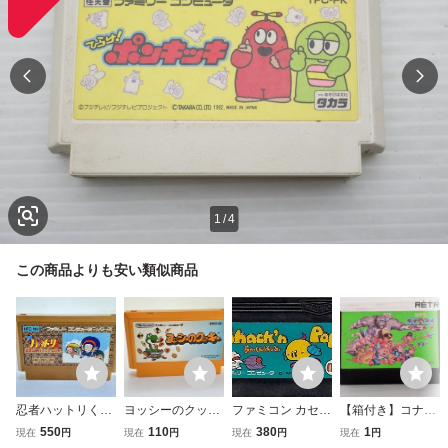
1
/
4
この商品よりも安い類似商品
忍者ハットリくん
ヨッシーのクッキ
ファミコン カセッ
【箱付き】コナミ
ファミコン 忍者は
ー ファミコン FC
ト◆ちゃっくんぽ
ワイワイワールド
550
110
380
1
現在
円
現在
円
現在
円
現在
円
修行でござるの巻
ソフト
っぷ
ファミコン FC