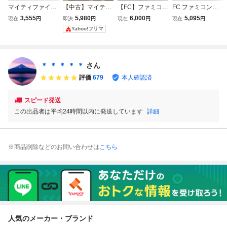
マイティファイナ
【中古】マイティ
【FC】ファミコ
FC ファミコンソ
ルファイト FC フ
ファイナルファイ
ン マイティファ
フト マイティファ
3,555
5,980
6,000
5,095
現在
円
即決
円
現在
円
現在
円
ァミコン
ト
イナルファイト
イナルファイト ソ
Yahoo!フリマ
フトのみ 起動確認
済
＊ ＊ ＊ ＊ ＊
さん
評価
679
本人確認済
スピード発送
この出品者は平均24時間以内に発送しています
詳細
※商品削除などのお問い合わせは
こちら
人気のメーカー・ブランド