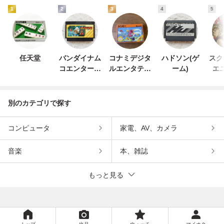
1
2
3
4
5
任天堂
バンダイナム
コナミデジタ
ハドソン(ゲ
スク
コエンターテ
ルエンタテイ
ーム)
エ
インメント
ンメント
別のカテゴリで探す
コンピュータ
家電、AV、カメラ
音楽
本、雑誌
もっと見る