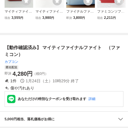
マイティファイナ
マイティファイナ
ファイナルファイ
ファミコンソフト
ルファイト FC フ
ルファイト【動作
ト Final Fight２
マイティ ファイナ
3,555
3,980
3,800
2,211
現在
円
現在
円
即決
円
現在
円
ァミコン
確認済】８本まで
ルファイト CAPC
同梱可 簡易清掃
OM FC Mighty Fin
済 FC ファミコ
al Fight ファミコ
ン
ン レトロゲーム
ソフトのみ コレク
【動作確認済み】 マイティファイナルファイト （ファ
ション Kキ66
ミコン）
カプコン
匿名配送
4,280
円
即決
（税0円）
1
件
1月24日（土）10時29分
終了
傷や汚れあり
あなただけの特別なクーポンを受け取れます
詳細
5,000円相当、落札価格がお得に