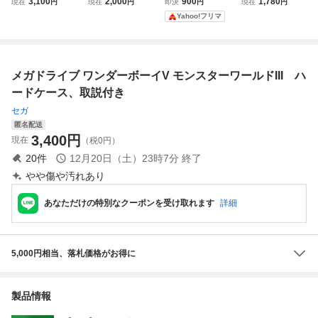
3,100
2,000
900
1,780
現在
円
現在
円
即決
円
現在
円
スターワールドIII
ルドIII ワンダーボ
ドIII SEGA 説明書
ワールド ※動作確
Yahoo!フリマ
SEGA
ーイV SEGA セガ
のみ
認済・清掃済 ４本
まで同梱可 セガ
マークⅢ
メガドライブ ワンダーボーイV モンスターワールドIII ハ
ードケース、取説付き
セガ
匿名配送
3,400
円
現在
（税0円）
20
件
12月20日（土）23時7分
終了
やや傷や汚れあり
あなただけの特別なクーポンを受け取れます
詳細
5,000円相当、落札価格がお得に
製品情報