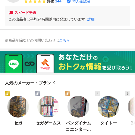
評価
144
本人確認済
スピード発送
この出品者は平均24時間以内に発送しています
詳細
※商品削除などのお問い合わせは
こちら
人気のメーカー・ブランド
1
2
3
4
5
セガ
セガゲームス
バンダイナム
タイトー
B
コエンターテ