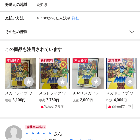
発送元の地域
愛知県
支払い方法
Yahoo!かんたん決済
詳細
その他の情報
この商品も注目されています
本日終了
送料無料
本日終了
送料無料
メガドライブ ワン
メガドライブ ワン
★ MD メガドライ
メガドライブ ワン
ダーボーイV モン
ダーボーイV モン
ブ モンスターワー
ダーボーイV モン
3,100
7,750
2,000
4,000
現在
円
即決
円
現在
円
即決
円
スターワールドIII
スターワールドIII
ルドIII ワンダーボ
スターワールドIII
Yahoo!フリマ
Yahoo!フリマ
SEGA
箱・説明書付き
ーイV SEGA セガ
［動作確認済］
落札率が高い
＊ ＊ ＊ ＊ ＊
さん