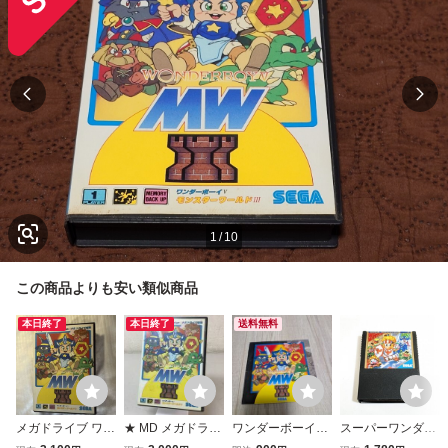
1
/
10
この商品よりも安い類似商品
本日終了
本日終了
送料無料
メガドライブ ワン
★ MD メガドライ
ワンダーボーイV
スーパーワンダー
ダーボーイV モン
ブ モンスターワー
モンスターワール
ボーイ モンスター