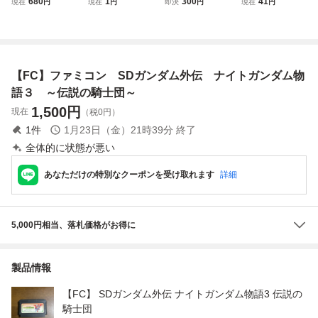
680
1
300
41
現在
円
現在
円
即決
円
現在
円
語 大いなる遺産
コン/FC SDガンダ
ム物語 SDガンダ
伝 ナイトガンダム
♪動作確認済♪５
ム外伝 ナイトガン
ム外伝
物語 大いなる遺産
本まで同梱可♪ S
ダム物語2 光の騎
SFC スーファミ
FC スーパーファ
士 ソフト
ソフト
ミコン
【FC】ファミコン SDガンダム外伝 ナイトガンダム物
語３ ～伝説の騎士団～
1,500
円
現在
（税0円）
1
件
1月23日（金）21時39分
終了
全体的に状態が悪い
あなただけの特別なクーポンを受け取れます
詳細
5,000円相当、落札価格がお得に
製品情報
【FC】 SDガンダム外伝 ナイトガンダム物語3 伝説の
騎士団