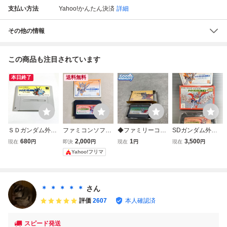
支払い方法
Yahoo!かんたん決済
詳細
その他の情報
この商品も注目されています
本日終了
送料無料
ＳＤガンダム外伝
ファミコンソフト
◆ファミリーコン
SDガンダム外伝
ナイトガンダム物
SDガンダム外伝
ピューター/ファミ
ナイトガンダム物
680
2,000
1
3,500
現在
円
即決
円
現在
円
現在
円
語 大いなる遺産
ナイトガンダム物
コン/FC SDガンダ
語3 伝説の騎士団
Yahoo!フリマ
♪動作確認済♪５
語3 伝説の騎士
ム外伝 ナイトガン
ファミコン 箱 説
本まで同梱可♪ S
団 説明書付き
ダム物語2 光の騎
明書
FC スーパーファ
士 ソフト
ミコン
＊ ＊ ＊ ＊ ＊
さん
評価
2607
本人確認済
スピード発送