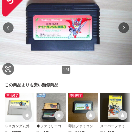
1
/
4
この商品よりも安い類似商品
本日終了
本日終了
ＳＤガンダム外伝
◆ファミリーコン
即決ファミコンソ
スーパーファミコ
ナイトガンダム物
ピューター/ファミ
フト ナイトガンダ
ン SDガンダム外