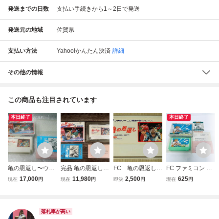
発送までの日数
支払い手続きから1～2日で発送
発送元の地域
佐賀県
支払い方法
Yahoo!かんたん決済
詳細
その他の情報
この商品も注目されています
本日終了
本日終了
亀の恩返し〜ウラ
完品 亀の恩返し
FC 亀の恩返し
FC ファミコン ゴ
シマ伝説〜 ハドソ
ファミコン ソフト
ファミコンソフ
ルフ倶楽部バーデ
17,000
11,980
2,500
625
現在
円
現在
円
即決
円
現在
円
ン HUDSON 箱説
極美品
ト ハドソン
ィ・ラッシュ ソフ
付 ファミコン フ
ト 箱説付 起動確
ァミリーコンピュ
認済
ータ 任天堂 Ninte
落札率が高い