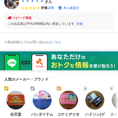
ndo
＊ ＊ ＊ ＊ ＊
さん
評価
278
本人確認済
スピード発送
この出品者は平均24時間以内に発送しています
詳細
※商品削除などのお問い合わせは
こちら
人気のメーカー・ブランド
1
2
3
4
5
任天堂
バンダイナム
コナミデジタ
ハドソン(ゲ
スク