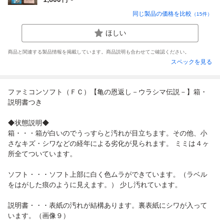
同じ製品の価格を比較
（
15
件）
ほしい
商品と関連する製品情報を掲載しています。商品説明も合わせてご確認ください。
スペックを見る
ファミコンソフト（ＦＣ）【亀の恩返し－ウラシマ伝説－】箱・
説明書つき
◆状態説明◆
箱・・・箱が白いのでうっすらと汚れが目立ちます。その他、小
さなキズ・シワなどの経年による劣化が見られます。 ミミは４ヶ
所全てついています。
ソフト・・・ソフト上部に白く色ムラができています。（ラベル
をはがした痕のように見えます。） 少し汚れています。
説明書・・・表紙の汚れが結構あります。裏表紙にシワが入って
います。（画像９）