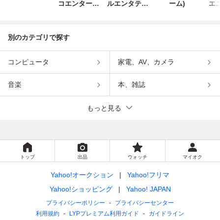
コエンターテ
ルエンタテイ
ーム)
エ
インメント
ンメント
別のカテゴリで探す
コンピュータ
家電、AV、カメラ
音楽
本、雑誌
もっと見る
トップ
出品
ウォッチ
マイオク
Yahoo!オークション
Yahoo!フリマ
Yahoo!ショッピング
Yahoo! JAPAN
プライバシーポリシー
プライバシーセンター
利用規約
LYPプレミアム利用ガイド
ガイドライン