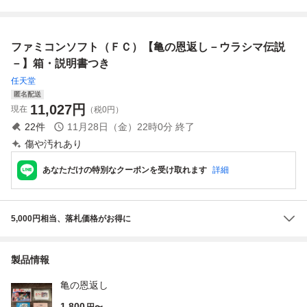
ト 箱説付 起動確
起動確認済
ファミコン FC カ
認済
セット ゲーム 箱
説ナシ 裸ソフト
ファミコンソフト（ＦＣ）【亀の恩返し－ウラシマ伝説
－】箱・説明書つき
任天堂
匿名配送
11,027
円
現在
（税0円）
22
件
11月28日（金）22時0分
終了
傷や汚れあり
あなただけの特別なクーポンを受け取れます
詳細
5,000円相当、落札価格がお得に
製品情報
亀の恩返し
1,800
円〜