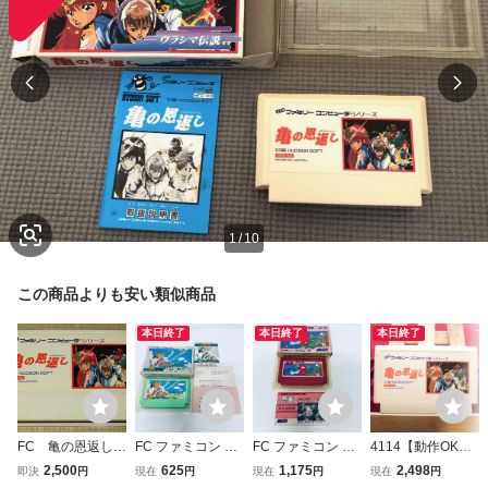
1
/
10
この商品よりも安い類似商品
本日終了
本日終了
本日終了
FC 亀の恩返し
FC ファミコン ゴ
FC ファミコン 忍
4114【動作OK】
ファミコンソフ
ルフ倶楽部バーデ
者くん 魔城の冒
亀の恩返し ウラシ
2,500
625
1,175
2,498
即決
円
現在
円
現在
円
現在
円
ト ハドソン
ィ・ラッシュ ソフ
険 ソフト 箱説付
マ伝説 ハドソン