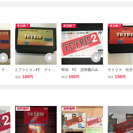
本日終了
本日終了
本日終了
 テト
1.ファミコンFC テトリ
即決 FC 説明書のみ
テトリス 任
A
ス 2F11AA
テトリス2+Bombliss 同
ファミコン ソ
100
100
150
円
円
円
現在
即決
現在
梱可 2 (ソフト無) テ
み 接点洗浄済 
トリス2+ボンブリス
6
送料無料
送料無料