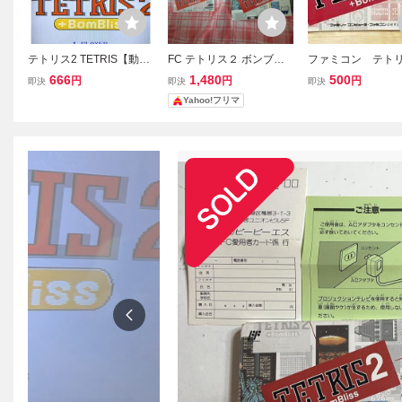
テトリス2 TETRIS【動作
FC テトリス２ ボンブリ
ファミコン テト
確認済み】ファミコン FC
ス TETRIS2 +BomBliss 箱
説明書
666
1,480
500
円
円
円
即決
即決
即決
右3段 箱付き【同梱可
説明書付き ファミコン テ
Yahoo!フリマ
能】ケース ソフト 希少
トリス2ボンブリス TETRI
レア カセット ゲーム 貴
S
重 昭和レトロ