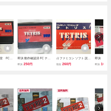
天堂 FC
即決 動作確認済 FC テト
♪) ファミコン ソフト 説明
即決 FC
フトの
リス BPS 1988 ファミコ
書のみ テトリス [10]
テトリス2+B
250
260
100
円
円
円
即決
現在
即決
SAKA1
ン レトロゲーム◎順次多
梱可 (ソフ
数出品中 g3
ス2+ボンブ
送料無料
送料無料