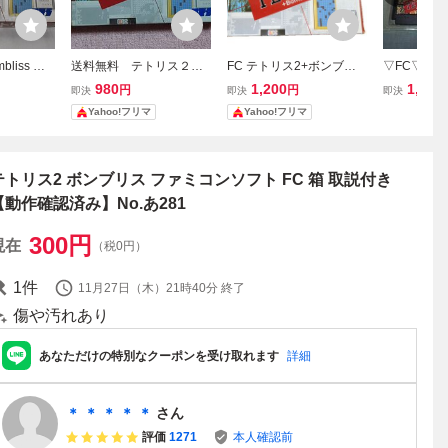
liss ボ
送料無料 テトリス２
FC テトリス2+ボンブリ
▽FC▽ BP
ファミコン
端子清掃、起動確認済
ス 箱説明書付き ファミコ
ボンブリス 
980
1,200
1,980
円
円
即決
即決
即決
ピュータ
ファミコンソフト
ンソフト
作確認済
Yahoo!フリマ
Yahoo!フリマ
箱・説明書
済み
テトリス2 ボンブリス ファミコンソフト FC 箱 取説付き
【動作確認済み】No.あ281
300
円
現在
（税0円）
1
件
11月27日（木）21時40分
終了
傷や汚れあり
あなただけの特別なクーポンを受け取れます
詳細
＊ ＊ ＊ ＊ ＊
さん
評価
1271
本人確認前