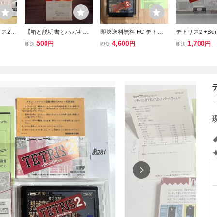
リス2
【箱と説明書とハガキの
即決送料無料 FC テトリ
テトリス2 +Bomb
み】【ブリスター(プラケ
ス2+BOMBLISS ゲームソ
ンブリス FC 
500
4,600
1,700
円
円
円
即決
即決
即決
ース)欠品】送料無料 即買
フト 箱/説明書付き ファ
ファミリーコン
FC テトリス
ミコン ファミリーコンピ
ゲームソフト 
ュータ 起動確認済
付き 動作確認