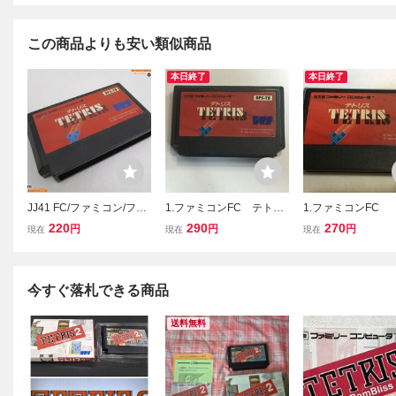
この商品よりも安い類似商品
本日終了
本日終了
JJ41 FC/ファミコン/ファ
1.ファミコンFC テトリ
1.ファミコンFC
ミリーコンピュータ TET
ス 2F115AA
リス 2F20A
220
290
270
円
円
円
現在
現在
現在
RIS/テトリス カセット ソ
フト テレビゲーム コレク
ション 昭和
今すぐ落札できる商品
送料無料