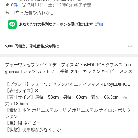
0
件
7月11日（土）12時6分
終了予定
目立った傷や汚れなし
あなただけの特別なクーポンを受け取れます
詳細
5,000円相当、落札価格がお得に
フォーワンセブンバイエディフィス 417byEDIFICE タフネス Tou
ghness Tシャツ カットソー 半袖 クルーネック S ネイビー メンズ
【ブランド】フォーワンセブンバイエディフィス 417byEDIFICE
【表記サイズ】S
【実寸サイズ】肩幅：53cm 身幅：60cm 着丈：66.5cm 袖
丈：18.5cm
【素材】本体 ポリエステル リブ ポリエステル ナイロン ポリウ
レタン
【色】紺 ネイビー
【状態】使用感が少なく、か...