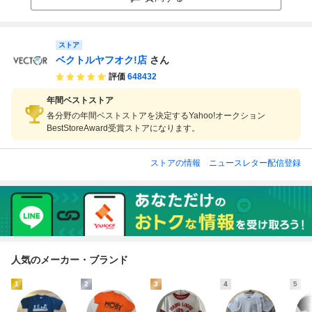
ーズ 古着
ストア
ベクトルヤフオク!店
さん
評価
648432
年間ベストストア
各分野の年間ベストストアを決定するYahoo!オークション
BestStoreAward受賞ストアになります。
ストアの情報
ニュースレター配信登録
人気のメーカー・ブランド
1
2
3
4
5