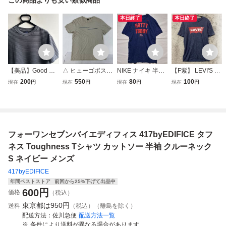
本日終了
本日終了
【美品】Good On
△ ヒューゴボス B
NIKE ナイキ 半袖
【F紫】 LEVI'S リ
Tシャツ 半袖 カッ
OSS 半袖Tシャツ
Tシャツ 半袖カッ
ーバイス 半袖Tシ
200
550
80
100
現在
円
現在
円
現在
円
現在
円
トソー メンズ L ボ
メンズ XXL ベー
トソー プリントデ
ャツ カットソー
ーダー グレー×ネ
ジュ ロゴ カット
ザイン クルーネッ
サイズS ネイビー
イビー グッド オ
ソー クルーネック
ク サイズS ネイビ
ビッグロゴ クルー
ン
90s ヒューゴボス
ー 紺色 コットン
ネック 定番 シン
ジャパン デザイナ
メンズ トップス
プル メンズ トッ
フォーワンセブンバイエディフィス 417byEDIFICE タフ
ーズ 古着
（28）
プス 最落なし
ネス Toughness Tシャツ カットソー 半袖 クルーネック
S ネイビー メンズ
417byEDIFICE
年間ベストストア
前回から25%下げて出品中
600
円
価格
（税込）
東京都は
950円
送料
（税込）（離島を除く）
配送方法
佐川急便
配送方法一覧
条件により送料が異なる場合があります