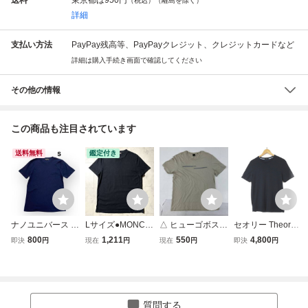
（税込）（離島を除く）
詳細
支払い方法
PayPay残高等、PayPayクレジット、クレジットカードなど
詳細は購入手続き画面で確認してください
その他の情報
この商品も注目されています
送料無料
鑑定付き
ナノユニバース 半
Lサイズ●MONCL
△ ヒューゴボス B
セオリー Theory T
袖 Tシャツ カット
ER モンクレール
OSS 半袖Tシャツ
シャツ カットソー
800
1,211
550
4,800
即決
円
現在
円
現在
円
即決
円
ソー クルーネック
MAGLIA サイドロ
メンズ XXL ベー
CLEAN TEE INCI
ネイビー トップス
ゴ刺繍 クルーネッ
ジュ ロゴ カット
SIVE シルク コッ
メンズ レディース
ク 半袖Tシャツ カ
ソー クルーネック
トン クルーネック
Ｓ
ットソー ネイビー
90s ヒューゴボス
半袖 S 紺 ネイビ
春夏 メンズ
ジャパン デザイナ
ー メンズ
質問する