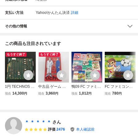
支払い方法
Yahoo!かんたん決済
詳細
その他の情報
この商品も注目されています
もうすぐ終了
もうすぐ終了
1円 TECHNOS JA
中古品 ゲーム ス
鴨09 FC ファミコ
FC ファミコンく
PAN 熱血硬派くに
ーパーファミコン
ン ソフト用取説の
におくんの熱血サ
14,300
3,960
1,012
780
現在
円
現在
円
現在
円
現在
円
おくん アーケード
ソフト 初代 熱血
み12冊セット 高
ッカーリーグ 箱の
ゲーム ゲーム基板
硬派 くにおくん
橋名人の冒険島3/
み ソフト無し
ゲーム テクノスジ
箱説付き
マイティファイナ
ャパン
ルファイト/影の伝
説/くにおくんの熱
＊ ＊ ＊ ＊ ＊
さん
血サッカーリーグ
評価
2476
本人確認前