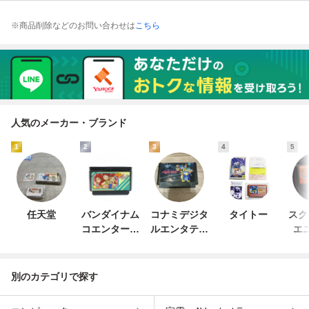
※商品削除などのお問い合わせは
こちら
人気のメーカー・ブランド
1
2
3
4
5
任天堂
バンダイナム
コナミデジタ
タイトー
スク
コエンターテ
ルエンタテイ
エ
インメント
ンメント
別のカテゴリで探す