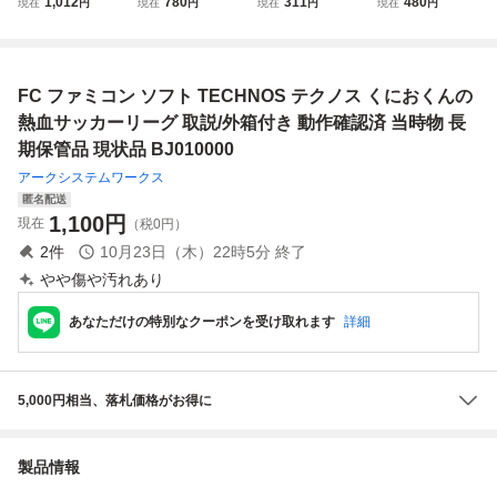
1,012
780
311
480
現在
円
現在
円
現在
円
現在
円
み12冊セット 高
ッカーリーグ 箱の
の時代劇だよ全員
ん★テクノスジャ
橋名人の冒険島3/
み ソフト無し
集合! 1991 TECH
パン★クリックポ
マイティファイナ
NOS JAPAN テク
スト185円
ルファイト/影の伝
ノスジャパン ファ
FC ファミコン ソフト TECHNOS テクノス くにおくんの
説/くにおくんの熱
ミリーコンピュー
血サッカーリーグ
タ ファミコン FC
熱血サッカーリーグ 取説/外箱付き 動作確認済 当時物 長
期保管品 現状品 BJ010000
アークシステムワークス
匿名配送
1,100
円
現在
（税0円）
2
件
10月23日（木）22時5分
終了
やや傷や汚れあり
あなただけの特別なクーポンを受け取れます
詳細
5,000円相当、落札価格がお得に
製品情報