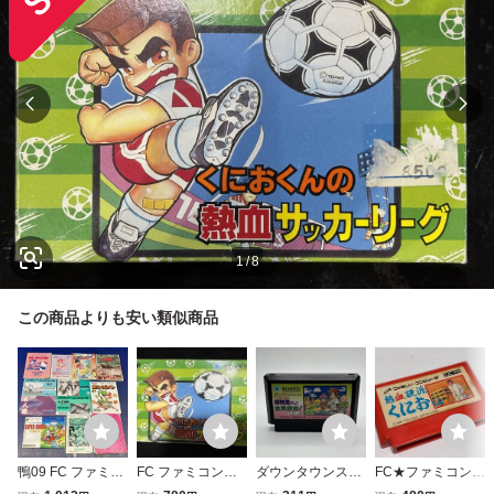
1
/
8
この商品よりも安い類似商品
鴨09 FC ファミコ
FC ファミコンく
ダウンタウンスペ
FC★ファミコン★
ン ソフト用取説の
におくんの熱血サ
シャル くにおくん
熱血硬派くにおく