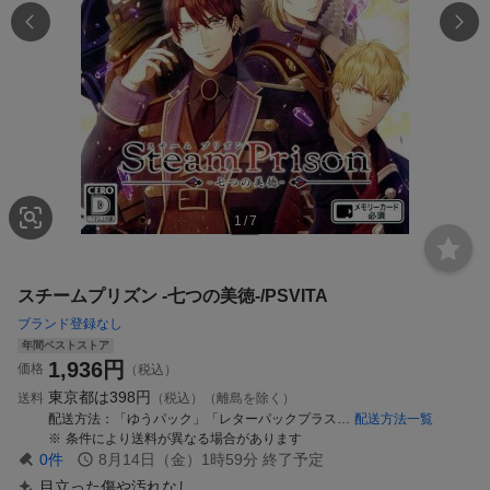
1
/
7
スチームプリズン -七つの美徳-/PSVITA
ブランド登録なし
年間ベストストア
1,936
円
価格
（税込）
東京都は
398円
送料
（税込）（離島を除く）
配送方法
「ゆうパック」「レターパックプラス」「ゆうパケット」又は「ゆうメール」
配送方法一覧
条件により送料が異なる場合があります
0
件
8月14日（金）1時59分
終了予定
目立った傷や汚れなし