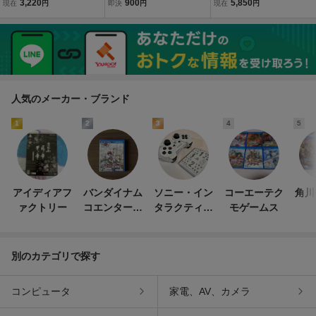
3,220
900
5,850
現在
円
即決
円
現在
円
人気のメーカー・ブランド
1
2
3
4
5
アイディアフ
バンダイナム
ソニー・イン
コーエーテク
角川
ァクトリー
コエンターテ
タラクティブ
モゲームス
インメント
エンタテイン
メント
別のカテゴリで探す
コンピュータ
家電、AV、カメラ