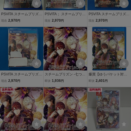
PSVITA スチームプリズン
PSVITA； スチームプリズ
PSVITA スチームプリズン
-七つの美徳-
ン -七つの美徳-
-七つの美徳-
2,970
2,970
2,970
現在
円
現在
円
現在
円
PSVITA スチームプリズン
スチームプリズン -七つの
爆買【ゆうパケット対
-七つの美徳-
美徳-/PSVITA
応】スチームプリズン -
2,970
1,936
2,401
現在
円
即決
円
即決
円
七つの美徳 - PS Vita
送料無料
送料無料