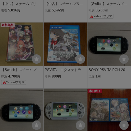
【中古】スチームプリズ
【中古】スチームプリズ
【Switch】スチームプリ
ン -七つの美徳- - PSVita
ン -七つの美徳- - PSVita
ズン -Beyond the Steam-
5,016
5,692
3,700
現在
円
現在
円
即決
円
[通常版]
Yahoo!フリマ
送料無料
【Switch】スチームプリ
PSVITA エクステトラ
SONY PSVITA PCH-2000
ズン [通常版]
ZA11 1GB 本体 初期化 ソ
4,700
800
1
即決
円
即決
円
現在
円
ニー ピーエス ビータ ヴィ
Yahoo!フリマ
ータ プレイステーション
PlayStation プレステ ブラ
本日終了
ック PS