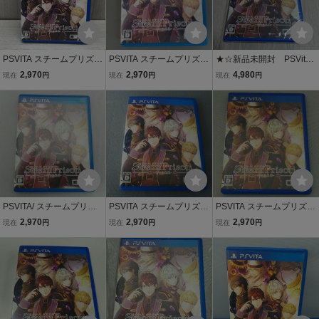
PSVITA スチームプリズン
PSVITA スチームプリズン
★☆新品未開封 PSVita
-七つの美徳-
-七つの美徳-
スチームプリズン -七つの
2,970
2,970
4,980
現在
円
現在
円
現在
円
美徳- VLJM-38017☆★
PSVITA/ スチームプリズ
PSVITA スチームプリズン
PSVITA スチームプリズン
ン -七つの美徳-
-七つの美徳-
-七つの美徳-
2,970
2,970
2,970
現在
円
現在
円
現在
円