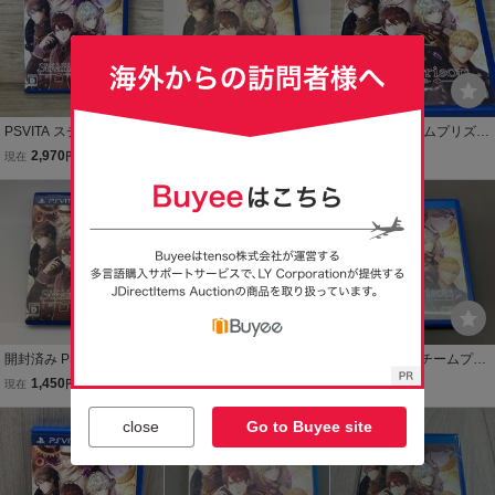
PSVITA スチームプリズン
PSVITA スチームプリズン
PSVITA スチームプリズン
-七つの美徳-
-七つの美徳-
-七つの美徳-
2,970
2,970
2,970
現在
円
現在
円
現在
円
開封済み PSVITA スチー
開封済み タバコ臭あり P
【PSVITA】スチームプリ
ムプリズン -七つの美徳-
SVITA スチームプリズン -
ズン -七つの美徳- SteamP
1,450
1,450
2,970
現在
円
現在
円
現在
円
七つの美徳-
rison
本日終了
close
Go to Buyee site