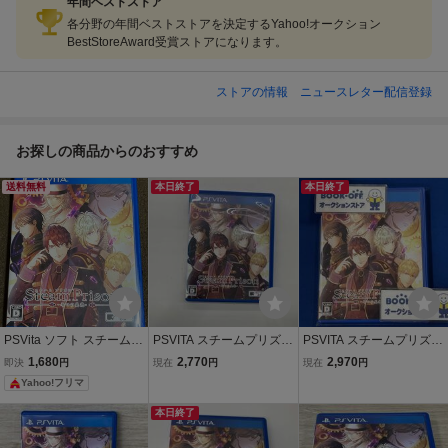
年間ベストストア
各分野の年間ベストストアを決定するYahoo!オークション
BestStoreAward受賞ストアになります。
ストアの情報
ニュースレター配信登録
お探しの商品からのおすすめ
送料無料
本日終了
本日終了
PSVita ソフト スチームプ
PSVITA スチームプリズン
PSVITA スチームプリズン
リズン -七つの美徳-
-七つの美徳-
-七つの美徳-
1,680
2,770
2,970
即決
円
現在
円
現在
円
Yahoo!フリマ
本日終了