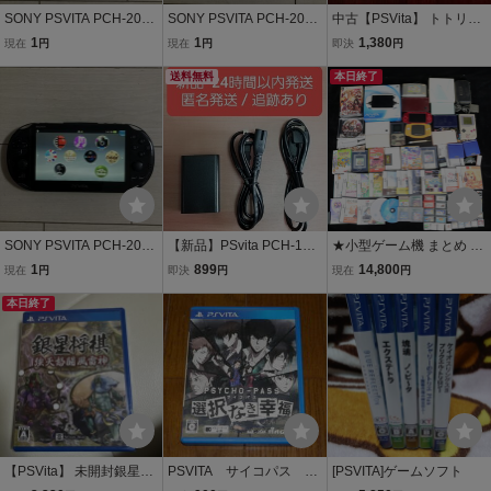
SONY PSVITA PCH-2000
SONY PSVITA PCH-2000
中古【PSVita】 トトリの
ZA11 1GB 本体 初期化 ソ
ZA12 1GB 本体 初期化 ソ
アトリエ Plus メルルの
1
1
1,380
現在
円
現在
円
即決
円
ニー ピーエス ビータ ヴィ
ニー ピーエス ビータ ヴィ
アトリエ ２本セット
ータ プレイステーション
ータ プレイステーション
送料無料
本日終了
PlayStation プレステ ブラ
PlayStation プレステ ホワ
ック PS
イト PS
SONY PSVITA PCH-2000
【新品】PSvita PCH-100
★小型ゲーム機 まとめ P
ZA11 1GB 本体 初期化 ソ
0 PCH-1100型専用 ACア
SVITA Nintendo SONY G
1
899
14,800
現在
円
即決
円
現在
円
ニー ピーエス ビータ ヴィ
ダプター 充電器 PSV100
AMEBOY color ADVANC
ータ プレイステーション
本日終了
0 .
E 3DS ポケモン マリオ 等
PlayStation PS プレステ
ソフト カセット _XFS_D
ブラック
0731-F027
【PSVita】 未開封銀星将
PSVITA サイコパス 選
[PSVITA]ゲームソフト
棋 強天怒闘風雷神
択なき幸福