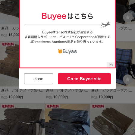
新品 ガラグローブス(伊)
新品 ガラグローブス(伊)
新品 ガラグローブス(伊)
グローブ/手袋８/２３ｃ
【スマホ対応】メンズ
グローブ/手袋８Ｈ/２４
16,000
10,000
13,000
即決
円
即決
円
即決
円
ｍ スマホ対応羊革ヌバ
グローブ手袋 ８ハーフ/
ｃｍ ラムナッパ（スマ
ック×ラムナッパ（茶×
送料無料
２４ｃｍ ブラウンスエ
送料無料
ホ対応：ごげ茶）カシミ
送料無料
茶）カシミア100%内張
ード カジュアル 定価
ア100％ライニング 定価
定価３．７万円
２．２万円
３．２万円
close
Go to Buyee site
新品 パルテノペア(伊)
新品 パルテノペア(伊)
新品 ガラグローブス(伊)
メンズグローブ/手袋８/２
メンズグローブ/手袋８/２
【スマホ対応】メンズ
10,000
10,000
10,000
即決
円
即決
円
即決
円
３ｃｍ 茶系迷彩ラムス
３ｃｍ 茶系迷彩ラムス
グローブ手袋/８ハーフ/２
エードｘラムナッパ【ス
送料無料
エードｘラム【スマホ対
送料無料
４ｃｍ ホーランドシェ
送料無料
マホ対応】ナポリ製 定
応】ナポリ製 定価２．
リーのウール×紺レザー
価２万円
４万円
定価３．１万円