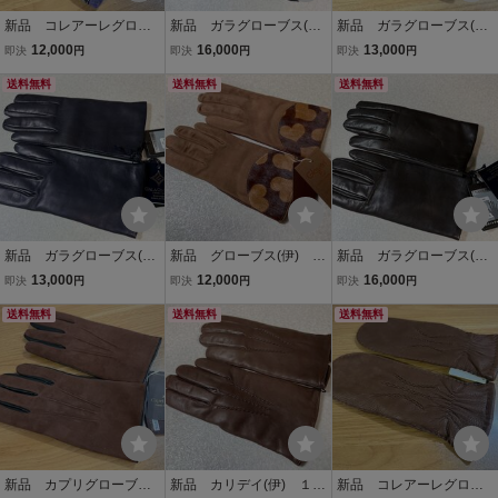
新品 コレアーレグロー
新品 ガラグローブス(伊)
新品 ガラグローブス(伊)
ブス(伊) メンズグロー
グローブ/手袋８/２３ｃ
グローブ/手袋８/２３ｃ
12,000
16,000
13,000
即決
円
即決
円
即決
円
ブ/手袋/8/23cm こげ茶
ｍ スマホ対応羊革ヌバ
ｍ ラムナッパ×スマホ対
ラムナッパ 内張カシミ
送料無料
ック×ラムナッパ（黒×
送料無料
応羊革（トルトラ×茶）３
送料無料
ア100% パプルのステッ
紺）カシミア100%内張
者混ライニング 定価
チ色 定価２．６万円
定価３．７万円
３．１万円
新品 ガラグローブス(伊)
新品 グローブス(伊) レ
新品 ガラグローブス(伊)
グローブ/手袋８Ｈ/２４
ディスグローブ/手袋 ７/
グローブ/手袋８Ｈ/２４
13,000
12,000
16,000
即決
円
即決
円
即決
円
ｃｍ ラムナッパ（スマ
2０㎝ 茶シープスエー
ｃｍ ラムナッパ（スマ
ホ対応：紺）カシミア10
送料無料
ド/ハラコ素材 スマホ対
送料無料
ホ対応：黒）ラビットフ
送料無料
0％ライニング 定価３．
応 定価２．６万円
ァーライニング 定価
２万円
３．７万円
新品 カプリグローブス
新品 カリデイ(伊) １８
新品 コレアーレグロー