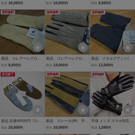
(伊) メンズグローブ/手
６０年ナポリに創業老舗
ブス(伊) ミトン型レディ
16,000
10,000
8,000
即決
円
即決
円
即決
円
袋８ハーフ 赤茶ラムヌ
メンズグローブ/手袋８
ースグローブ/手袋/７ デ
バック×黒ラムナッパレザ
送料無料
茶ラムナッパ×カシミア１
送料無料
ィアースキン こげ茶
送料無料
ーコンビ 定価３．５
００％ライニング 定価
内張フリース 定価２．
万円
２．４万円
２万円
新品 コレアーレグロー
新品 コレアーレグロー
新品 イタルグアント(伊)
ブス(伊) ミトン型レディ
ブス(伊) メンズグロー
フィンガーレス手袋
8,000
14,000
12,000
即決
円
即決
円
即決
円
ースグローブ/手袋/７ デ
ブ/手袋/7ハーフ/22cm
希少リアルムートン
ィアースキン クリー
本日終了
グレージュラムｘ紫ラム
送料無料
紺 ８ハーフ ナポリの
送料無料
ム 内張フリース 定価
ナッパ 内カシミア１０
老舗のメンズグローブ
２．２万円
０％ 定価３．１万円
定価２．２万円
新品 定価49500円 ブレス
新品 グレーネ(伊) 手
手袋 メンズ スマホ対応 ス
再構築 リメイク 手袋 ブル
袋/グローブ ラムナッパ
マホ 防寒 PUレザー ビジ
25,000
10,000
1,090
現在
円
即決
円
即決
円
ー 青 カーキ メンズ レデ
×ラムスエード 茶 レデ
ネス グローブ 手ぶくろ 防