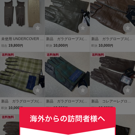
未使用 UNDERCOVER ア
新品 ガラグローブス(伊)
新品 ガラグローブス(伊)
ンダーカバー UC2E4G02
メンズグローブ手袋８
メンズグローブ手袋
19,800
10,000
10,000
現在
円
即決
円
即決
円
-1 ニット レザー ドッキン
／２３ｃｍ カーキ×茶②
８／２３ｃｍ 茶型押し×
グ グローブ 手袋 グレー
送料無料
スマホ対応 ナポリの
送料無料
こげ茶、スマホ対応 ラ
送料無料
系 サイズ FREE 定価41,8
手袋専業メーカ 定価
イニングカシミア100％
00円 803-0120
２．２万円
定価２．４万円
新品 ガラグローブス(伊)
新品 ガラグローブス(伊)
新品 コレアーレグロー
【スマホ対応】メンズ
【スマホ対応】メンズ
ブス(伊) ナポリのメンズ
10,000
10,000
10,000
即決
円
即決
円
即決
円
グローブ手袋 ８/２３ｃ
グローブ手袋 ８/２３ｃ
グローブ手袋７/２１ｃ
ｍ ホーランドシェリー
送料無料
ｍ ホーランドシェリー
送料無料
ｍ 茶ラムナッパ ノー
送料無料
のウール×茶レザー 定価
のウール×こげ茶レザー
ライニング スマホ対
３．１万円
定価３．１万円
応 定価２．２万円