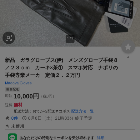
1
/
7
4
新品 ガラグローブス(伊) メンズグローブ手袋８
／２３ｃｍ カーキ×茶① スマホ対応 ナポリの
手袋専業メーカ 定価２．２万円
Madova Gloves
匿名配送
10,000
円
即決
（税0円）
無料
送料
配送方法
おてがる配送ネコポス
配送方法一覧
0
件
8月8日（土）21時33分
終了予定
未使用
あなただけの特別なクーポンを受け取れます
詳細