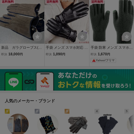
ィース BLESS Pocket glo
送料無料
ィース７ ナポリの老舗
送料無料
風 撥水 裏起毛 裏ボア バ
送料無料
ves Scarfit ミトン グロー
グローブ 定価２．２万
イク 30代 40代 50代
ブ デニム
円
新品 ガラグローブス(伊)
手袋 メンズ スマホ対応 ス
手袋 防寒 メンズ スマホ対
グローブ/手袋８Ｈ/２４
マホ 防寒 PUレザー ビジ
応 アウトドアグローブ 作
18,000
1,090
1,670
即決
円
即決
円
即決
円
ｃｍ 羊革ヌバック×ラム
ネス グローブ 手ぶくろ 防
業用手袋 暖かい バイク 新
Yahoo!フリマ
ナッパ（肌×青紺） カシ
風 撥水 裏起毛 裏ボア バ
品
ミア100%ライニング 定
イク 30代 40代 50代
価４．１万円
人気のメーカー・ブランド
1
2
3
4
5