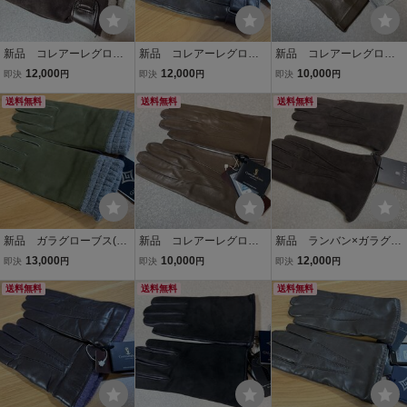
新品 コレアーレグロー
新品 コレアーレグロー
新品 コレアーレグロー
ブス(伊) メンズグロー
ブス(伊) メンズグロー
ブス(伊) ナポリのメンズ
12,000
12,000
10,000
即決
円
即決
円
即決
円
ブ/手袋/8/23㎝こげ茶ラム
ブ/手袋/8/23cm こげ茶
グローブ手袋８/２３ｃ
スエード×ラムナッパ 内
送料無料
ラムナッパ 内張カシミ
送料無料
ｍ モカ色ラムナッパ
送料無料
張カシミア100 定価２．
ア１００％ 定価２．６
ノーライニング 定価
８万円
万円
２．２万円
新品 ガラグローブス(伊)
新品 コレアーレグロー
新品 ランバン×ガラグロ
グローブ/手袋８/２３ｃ
ブス(伊) ナポリのメンズ
ーブス(仏／伊) メンズグ
13,000
10,000
12,000
即決
円
即決
円
即決
円
ｍ 羊革ヌバック×ウール
グローブ手袋７/２１ｃｍ
ローブ/手袋８ハーフ/２４
（カーキ×グレー） 内張
送料無料
モカ色ラムナッパ ノー
送料無料
ｃｍ茶ラムスエードｘラ
送料無料
カシミア１００％ 定価
ライニング スマホ対
ムナッパ イタリア製
２．８万円
応 定価２．２万円
定価２．６万円