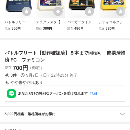
バトルフリート
テラクレスタ【動
バーガータイム
シティコネクショ
【動作確認済】８
作確認済】８本ま
【動作確認済】８
ン【動作確認済】
350
380
480
380
現在
円
現在
円
現在
円
現在
円
本まで同梱可 簡
で同梱可 簡易清
本まで同梱可 簡
８本まで同梱可
易清掃済 FC フ
掃済 FC ファミ
易清掃済 FC フ
簡易清掃済 FC
ァミコン
コン
ァミコン
ファミコン
バトルフリート【動作確認済】８本まで同梱可 簡易清掃
済 FC ファミコン
700
円
現在
（税0円）
3
件
9月7日（日）22時23分
終了
やや傷や汚れあり
あなただけの特別なクーポンを受け取れます
詳細
5,000円相当、落札価格がお得に