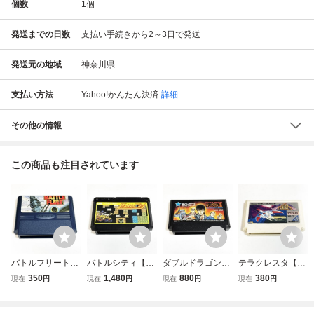
個数
1
個
発送までの日数
支払い手続きから2～3日で発送
発送元の地域
神奈川県
支払い方法
Yahoo!かんたん決済
詳細
その他の情報
この商品も注目されています
バトルフリート
バトルシティ【動
ダブルドラゴン３
テラクレスタ【動
【動作確認済】８
作確認済】８本ま
【動作確認済】８
作確認済】８本ま
350
1,480
880
380
現在
円
現在
円
現在
円
現在
円
本まで同梱可 簡
で同梱可 簡易清
本まで同梱可 簡
で同梱可 簡易清
易清掃済 FC フ
掃済 FC ファミ
易清掃済 FC フ
掃済 FC ファミ
ァミコン
コン
ァミコン
コン