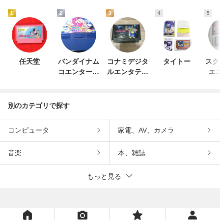
1
2
3
4
5
任天堂
バンダイナム
コナミデジタ
タイトー
スク
コエンターテ
ルエンタテイ
エ
インメント
ンメント
別のカテゴリで探す
コンピュータ
家電、AV、カメラ
音楽
本、雑誌
もっと見る