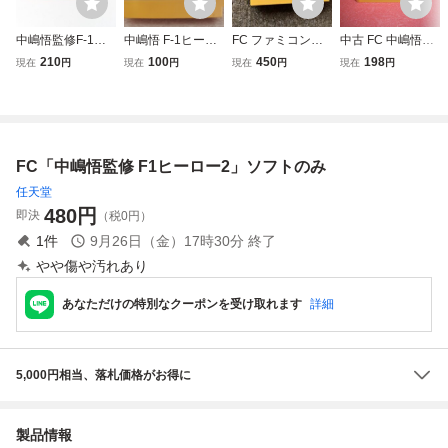
中嶋悟監修F-1ヒ
中嶋悟 F-1ヒーロ
FC ファミコンソ
中古 FC 中嶋悟F-1
ーロー2 中嶋悟 F1
ー VRE-F1 VARIE
フト 中嶋悟 F1ヒ
ヒーロー
210
100
450
198
現在
円
現在
円
現在
円
現在
円
ヒーロー2【動作
ファミリーコンピ
ーロー VARIE
確認済】８本まで
ュータ ファミコン
同梱可 簡易清掃
任天堂 ファミコン
済 FC ファミコ
ソフト Nintendo F
ン
1-HERO バリエ F
FC「中嶋悟監修 F1ヒーロー2」ソフトのみ
1ヒーロー
任天堂
480
円
即決
（税0円）
1
件
9月26日（金）17時30分
終了
やや傷や汚れあり
あなただけの特別なクーポンを受け取れます
詳細
5,000円相当、落札価格がお得に
製品情報