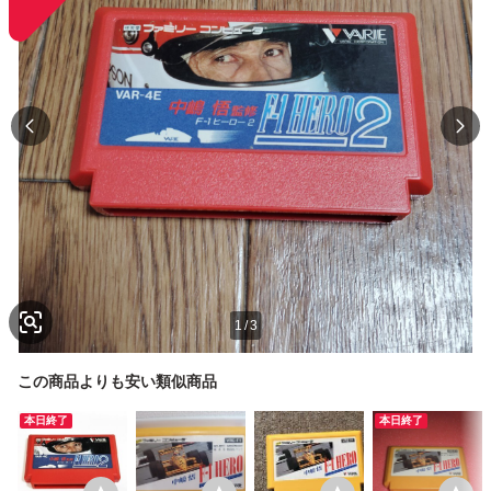
1
/
3
この商品よりも安い類似商品
本日終了
本日終了