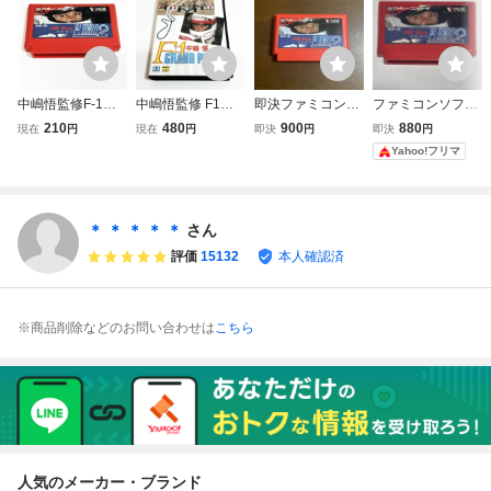
中嶋悟監修F-1ヒ
中嶋悟監修 F1ヒ
即決ファミコンソ
ファミコンソフト
ーロー2 中嶋悟 F1
ーローMD 【箱・
フト 中嶋悟 Ｆ１
中嶋悟監修 F-1ヒ
210
480
900
880
現在
円
現在
円
即決
円
即決
円
ヒーロー2【動作
説明書付き】※動
ヒーロー2 中嶋悟
ーロー2
Yahoo!フリマ
確認済】８本まで
作確認済・清掃済
監修F-1ヒーロー2
同梱可 簡易清掃
2本まで同梱可 セ
済 FC ファミコ
ガ メガドライブ
ン
＊ ＊ ＊ ＊ ＊
さん
評価
15132
本人確認済
※商品削除などのお問い合わせは
こちら
人気のメーカー・ブランド