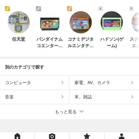
1
2
3
4
5
任天堂
バンダイナム
コナミデジタ
ハドソン(ゲ
スク
コエンターテ
ルエンタテイ
ーム)
エ
インメント
ンメント
別のカテゴリで探す
コンピュータ
家電、AV、カメラ
音楽
本、雑誌
もっと見る