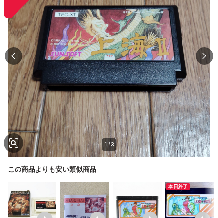
1
/
3
この商品よりも安い類似商品
本日終了