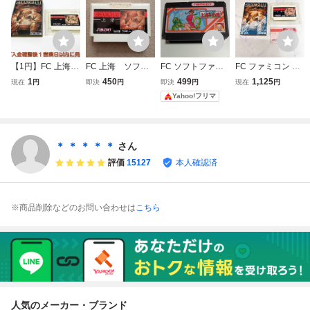
【1円】FC 上海
FC 上海 ソフト
FC ソフトファミ
FC ファミコン 上
箱付き ファミコン
のみ 中古
リーマージャンⅡ
海 箱・説明書付き
1
450
499
1,125
現在
円
即決
円
即決
円
現在
円
ファミリーコンピ
しゃ 上海への道
プラ箱純正 サンソ
Yahoo!フリマ
ュータ 未検品ジャ
フト SUNSOFT パ
ンク J06-068fk/F3
ズル レトロゲーム
定番 起動未確認
管理B下段②
＊ ＊ ＊ ＊ ＊
さん
評価
15127
本人確認済
※商品削除などのお問い合わせは
こちら
人気のメーカー・ブランド