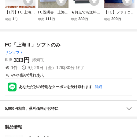
【1円】FC 上海
FC説明書 上海
★何点でも送料１
【FC】ファミコ
箱付き ファミコン
SHANGHAI 取
８５円★ ファミリ
ン ファミリーマ
1
111
280
200
現在
円
即決
円
即決
円
現在
円
ファミリーコンピ
説 取扱説明書
ーマージャンⅡ 2
ージャンⅡ 上海
ュータ 未検品ジャ
上海への道 ファミ
への道
ンク J06-068fk/F3
コン ツ15レ即発
送 FC ソフト 動作
FC「上海Ⅱ」ソフトのみ
確認済み
サンソフト
333
円
即決
（税0円）
1
件
9月26日（金）17時30分
終了
やや傷や汚れあり
あなただけの特別なクーポンを受け取れます
詳細
5,000円相当、落札価格がお得に
製品情報