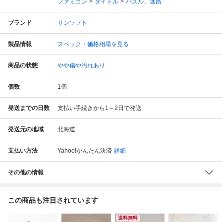
ファミコン
タイトル
パズル、迷路
ブランド
サンソフト
製品情報
スペック・価格相場を見る
商品の状態
やや傷や汚れあり
個数
1
個
発送までの日数
支払い手続きから1～2日で発送
発送元の地域
北海道
支払い方法
Yahoo!かんたん決済
詳細
その他の情報
この商品も注目されています
送料無料