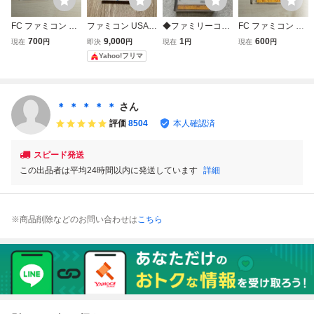
FC ファミコン デ
ファミコン USA
◆ファミリーコン
FC ファミコン デ
ィスクシステム デ
アイスホッケー in
ピューター/ファミ
ィスクシステム デ
700
9,000
1
600
現在
円
即決
円
現在
円
現在
円
ィスクカード / ア
FC
コン/FC アイスホ
ィスクカード / ア
Yahoo!フリマ
イスホッケー
ッケー プロレス
イスホッケー
ソフト
＊ ＊ ＊ ＊ ＊
さん
評価
8504
本人確認済
スピード発送
この出品者は平均24時間以内に発送しています
詳細
※商品削除などのお問い合わせは
こちら