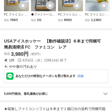
FC ファミコン デ
◆ファミリーコン
FC ファミコン デ
FC ファミコン デ
ィスクシステム デ
ピューター/ファミ
ィスクシステム デ
ィスクシステム ア
700
1
600
1,138
現在
円
現在
円
現在
円
現在
円
ィスクカード / ア
コン/FC アイスホ
ィスクカード / ア
イスホッケー ボン
イスホッケー
ッケー プロレス
イスホッケー
バーマン 動作未確
ソフト
認 ジャンク品
USAアイスホッケー 【動作確認済】８本まで同梱可
簡易清掃済 FC ファミコン レア
3,980
円
現在
（税0円）
1
件
8月6日（水）22時14分
終了
やや傷や汚れあり
あなただけの特別なクーポンを受け取れます
詳細
5,000円相当、落札価格がお得に
★箱無しファミコンソフトは８本まで１個口分の送料で同梱可能