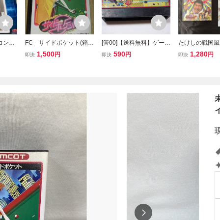
コンピ
FC サイドポケット(箱・
[管00]【送料無料】ゲーム
たけしの戦国
 ニン
取説付き) ファミコンソ
ソフト FC マッピーラン
箱・説明書付き
1,500
590
1,280
円
円
円
即決
即決
即決
COMPU
フト ナムコ ビリヤー
ド (箱説なし) ファミコン
ァミコン コレ
ンピュ
ド
ファミリーコンピュータ
品 レトロゲー
ー 任天堂 ナムコ
ミリーコンピ
コレクター引退