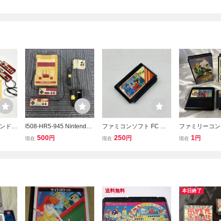
コ
ンテンドー
I508-HR5-945 Nintendo
ファミコンソフト FC フ
ファミリーコン
MPUT
ニンテンドー ゲーム機 FA
ァミコン ファミリーコン
ー 忍者じゃじゃ
500
250
1
円
円
円
現在
現在
現在
ームハ
MILY COMPUTER ファミ
ピューター ソフトのみ ケ
点 ファミコン 
 バト
リー コンピューター ファ
ルナグール テレビゲーム
ム 汚れあり フ
き 2
ミコン HVC-001 FH
昭和レトロ ナムコ ゲーム
フト ファミリ
カセット
ム ファミスタ
送料無料
本日終了