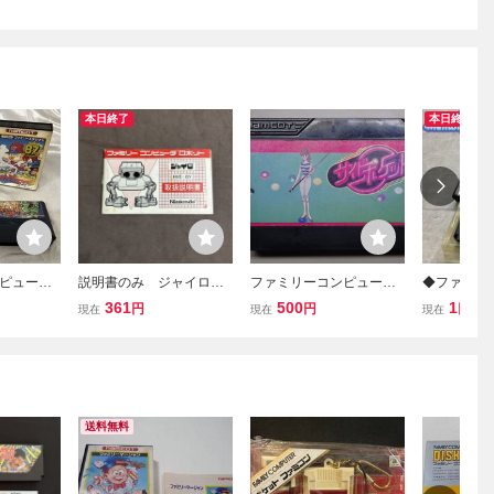
本日終了
本日終了
ピュータ
説明書のみ ジャイロ
ファミリーコンピュータ
◆ファミリ
丸 他 ４
ファミコン ファミリー
ー ナムコ サイドポケ
ター/ファミ
361
500
1
円
円
円
現在
現在
現在
レトロゲー
コンピューター ロボッ
ット
ミコン将棋 
ァミコンソ
ト
ースタジア
送料無料