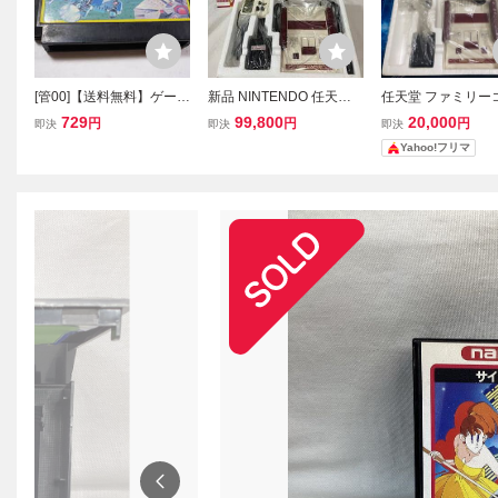
[管00]【送料無料】ゲーム
新品 NINTENDO 任天堂 F
任天堂 ファミリー
ソフト FC ゼビウス (箱説
AMILY COMPUTER FC
ュータ ファミコン
729
99,800
20,000
円
円
円
即決
即決
即決
なし) ファミコン ファミ
ファミリーコンピュータ
テンドー FAMILY 
Yahoo!フリマ
リーコンピューター 任天
ー ファミコン 本体 HVC-
TER ファミリーコ
堂 ナムコ FC
001 (Q-2-10)
ーター FC