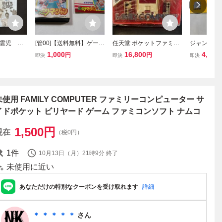
風雲児
[管00]【送料無料】ゲーム
任天堂 ポケットファミコ
ジャンク品 
 FC フ
ソフト FC ファミリーマ
ン 倉庫品 レトロ 当時 フ
コン ディス
1,000
16,800
4,400
円
円
即決
即決
即決
クション
ージャン ファミコン ファ
ァミリーコンピューター
VC-022 箱
ム ファ
ミリーコンピューター 任
アクセサリー
ューター
天堂 麻雀 FC
未使用 FAMILY COMPUTER ファミリーコンピューター サ
イドポケット ビリヤード ゲーム ファミコンソフト ナムコ
1,500
円
現在
（税0円）
1
件
10月13日（月）21時9分
終了
未使用に近い
あなただけの特別なクーポンを受け取れます
詳細
＊ ＊ ＊ ＊ ＊
さん