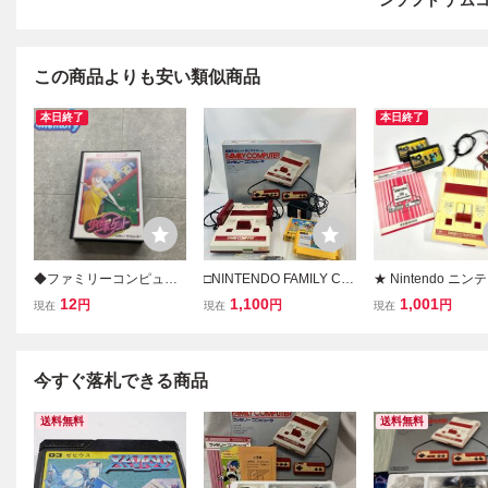
ンソフト ナム
この商品よりも安い類似商品
本日終了
本日終了
◆ファミリーコンピュー
□NINTENDO FAMILY CO
★ Nintendo ニ
ター/ファミコン/FC サイ
MPUTER HVC-001 任天
任天堂 FAMILY CO
12
1,100
1,001
円
円
円
現在
現在
現在
ドポケット ソフト
堂 ニンテンドー ファミリ
ER ファミコン ゲ
ーコンピューター ファミ
ード ゲーム機 本体
コン 家庭用カセット式ビ
ルシティー ソフト付
デオゲーム 通電未確認
点 【現状品】
今すぐ落札できる商品
送料無料
送料無料