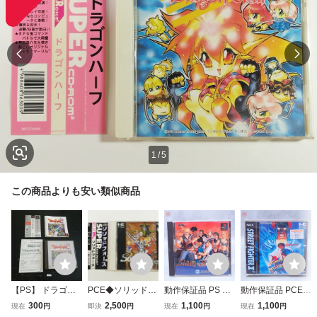
1
/
5
この商品よりも安い類似商品
【PS】 ドラゴン
PCE◆ソリッドフ
動作保証品 PS プ
動作保証品 PCE P
クエストIV 導かれ
ォース◆帯ハガキ
レステ スラムドラ
Cエンジン PCE ス
300
2,500
1,100
1,100
現在
円
即決
円
現在
円
現在
円
し者たち ドラゴン
あり
ゴン 箱説帯ハガキ
トリートファイタ