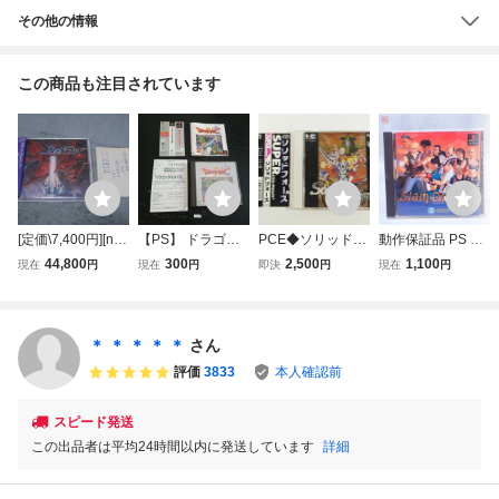
その他の情報
この商品も注目されています
[定価\7,400円][nax
【PS】 ドラゴン
PCE◆ソリッドフ
動作保証品 PS プ
at/KANEKO][PCE-
クエストIV 導かれ
ォース◆帯ハガキ
レステ スラムドラ
44,800
300
2,500
1,100
現在
円
現在
円
即決
円
現在
円
SCD] ネクスザー
し者たち ドラゴン
あり
ゴン 箱説帯ハガキ
ル (帯ハガキ付き)
クエスト4 PS PS1
付【PP
プレイステーショ
ン 帯 ハガキ
＊ ＊ ＊ ＊ ＊
さん
評価
3833
本人確認前
スピード発送
この出品者は平均24時間以内に発送しています
詳細