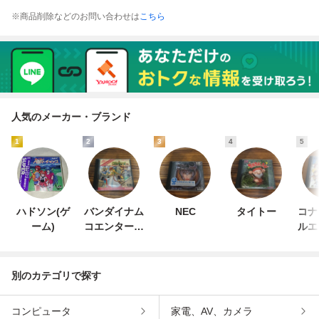
※商品削除などのお問い合わせは
こちら
人気のメーカー・ブランド
1
2
3
4
5
ハドソン(ゲ
バンダイナム
NEC
タイトー
コナ
ーム)
コエンターテ
ルエ
インメント
ン
別のカテゴリで探す
コンピュータ
家電、AV、カメラ