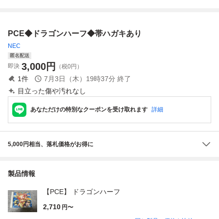
クエスト4 PS PS1
付【PP
ーII ダッシュ 箱説
プレイステーショ
帯ハガキ付【PP
ン 帯 ハガキ
PCE◆ドラゴンハーフ◆帯ハガキあり
NEC
匿名配送
3,000
円
即決
（税0円）
1
件
7月3日（木）19時37分
終了
目立った傷や汚れなし
あなただけの特別なクーポンを受け取れます
詳細
5,000円相当、落札価格がお得に
製品情報
【PCE】 ドラゴンハーフ
2,710
円〜