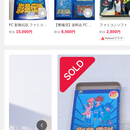
FC 影狼伝説 ファミコン
【整備済】送料込 FC 影
ファミコンソフト
ソフト ピクセル 当時物
狼伝説 箱説明書つき セー
伝説 箱説、応募
15,000
8,500
2,800
円
円
円
即決
即決
即決
未使用品
ブ可即決 ファミコン かげ
（レトロゲーム 
Yahoo!フリマ
ろうでんせつ
カセ）