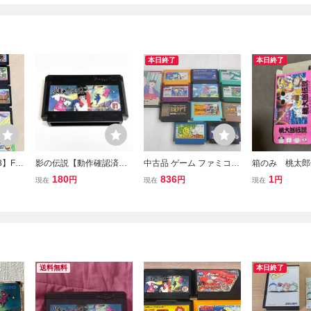
本日終了
本日終了
8】FC
影の伝説【動作確認済】
中古品 ゲーム ファミコン
箱のみ 桃太郎
 カセッ
８本まで同梱可 簡易清
ソフト 11点 EGYPT スパ
ァミコン
180
836
1
円
円
円
現在
現在
現在
て
掃済 FC ファミコン
ルタンX 影の伝説 等 グッ
ズセット
送料無料
本日終了