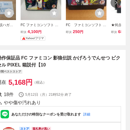
箱説ハガキ
FC ファミコンソフト 影
FC ファミコンソフト 影
★何点でも
ア コレク
の伝説 TAITO 箱説付
の伝説 kmg
★ 熱血格闘
4,100
250
680
円
円
円
即決
即決
即決
・ソフト美
ン ツ10レ即
Yahoo!フリマ
ト 動作確
動作保証品 FC ファミコン 影狼伝説 かげろうでんせつ ピク
セル PIXEL 箱説付【10
年間ベストストア
5,168
円
現在
（税込）
18
件
5月12日（月）21時52分
終了
やや傷や汚れあり
あなただけの特別なクーポンを受け取れます
詳細
ストア
落札率が高い