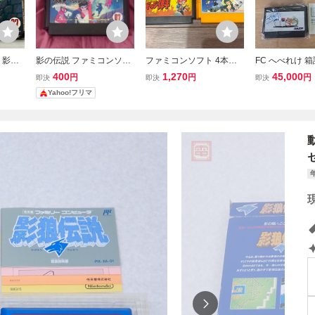
 影の
影の伝説 ファミコンソフ
ファミコンソフト 4本セ
FC へべれけ 
券付き
ト タイトー FC カセット
ット 影の伝説 人生劇場3
ファミコン 激レ
400
1,270
45,000
円
円
円
即決
即決
即決
ファミ
炎の闘球児ドッジ弾平 う
ション 箱良品
Yahoo!フリマ
る星やつら
品