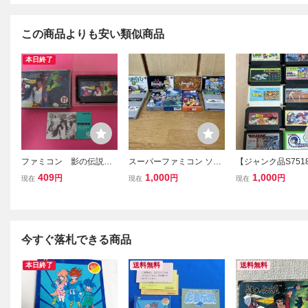
この商品よりも安い類似商品
本日終了
ファミコン 影の伝説
スーパーファミコン ソフ
【ジャンク品S751
箱 説明書付属
ト 12本セット 一部箱付き
ファミコン ソフト
409
1,000
1,000
円
円
円
現在
現在
現在
ロマサガ 伝説のオウガバ
ト 10本 まとめ
トル等 動作未確認 現状保
管品 USED
今すぐ落札できる商品
本日終了
送料無料
送料無料