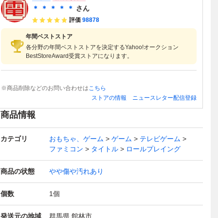
＊ ＊ ＊ ＊ ＊
さん
評価
98878
年間ベストストア
各分野の年間ベストストアを決定するYahoo!オークション
BestStoreAward受賞ストアになります。
※商品削除などのお問い合わせは
こちら
ストアの情報
ニュースレター配信登録
商品情報
カテゴリ
おもちゃ、ゲーム
ゲーム
テレビゲーム
ファミコン
タイトル
ロールプレイング
商品の状態
やや傷や汚れあり
個数
1
個
発送元の地域
群馬県 館林市