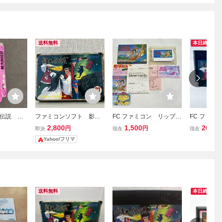
送料無料
本日終了
伝説 フ
ファミコンソフト 影の
FC ファミコン リップル
FC ファミ
伝説 箱説、応募券付き
アイランド 箱 ソフト 説
の伝説 ソフ
2,800
1,500
269
円
円
円
即決
現在
現在
（レトロゲーム ファミ
明書
認済
Yahoo!フリマ
カセ）
送料無料
本日終了