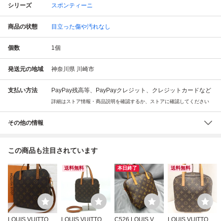
シリーズ
スポンティーニ
商品の状態
目立った傷や汚れなし
個数
1
個
発送元の地域
神奈川県 川崎市
支払い方法
PayPay残高等、PayPayクレジット、クレジットカードなど
詳細はストア情報・商品説明を確認するか、ストアに確認してください
その他の情報
この商品も注目されています
送料無料
本日終了
送料無料
LOUIS VUITTON
LOUIS VUITTON
C526 LOUIS VUIT
LOUIS VUITTON