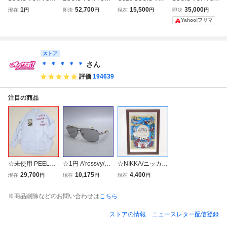
ルイヴィトン モノ
スポンティーニ M
TON ルイヴィトン
ルイヴィトン モノ
1
52,700
15,500
35,000
現在
円
即決
円
現在
円
即決
円
グラム スポンティ
47500 2way ハン
スポンティーニ M
グラム スポンティ
Yahoo!フリマ
ーニ M47500 ハン
ドバッグ ショルダ
47500 モノグラム
ーニ ハンドバッグ
ドバッグ ショルダ
ーバッグ モノグラ
ショルダーバッグ
M47500
ーバッグ 2WAY 斜
ム ブラウン ルイ
ハンドバッグ 2wa
め掛け ブラウン P
ヴィトン 送料無料
y シリアルAR102
ストア
VC レザー
2
＊ ＊ ＊ ＊ ＊
さん
評価
194639
注目の商品
☆未使用 PEEL&LI
☆1円 A'rossvy/ロ
☆NIKKA/ニッカ
FT/ピール&リフト
ズヴィ サングラス
ブランデー X.O パ
29,700
10,175
4,400
現在
円
現在
円
現在
円
MARX SHIRT ア
209251119/シル
ブミラー 約51×3
ナーキーシャツ メ
バーシャーリング
5.5cm/販売促進用/
※商品削除などのお問い合わせは
こちら
ンズXL/ライトブ
×ホワイト/ライト
店頭ディスプレイ/
ルー/オックスフォ
グレー/2012年限
壁掛け鏡/インテリ
ストアの情報
ニュースレター配信登録
ード/馬克思パッ
定モデル/日本製&
ア&2251300001