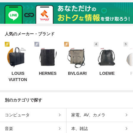
チ/長袖&0624000
1337000045
683
人気のメーカー・ブランド
1
2
3
4
5
LOUIS
HERMES
BVLGARI
LOEWE
F
VUITTON
別のカテゴリで探す
コンピュータ
家電、AV、カメラ
音楽
本、雑誌