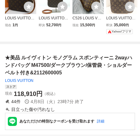
LOUIS VUITTON
LOUIS VUITTON
C526 LOUIS VUIT
LOUIS VUITTON
ルイヴィトン モノ
スポンティーニ M
TON ルイヴィトン
ルイヴィトン モノ
1
52,700
15,500
35,000
現在
円
即決
円
現在
円
即決
円
グラム スポンティ
47500 2way ハン
スポンティーニ M
グラム スポンティ
Yahoo!フリマ
ーニ M47500 ハン
ドバッグ ショルダ
47500 モノグラム
ーニ ハンドバッグ
ドバッグ ショルダ
ーバッグ モノグラ
ショルダーバッグ
M47500
ーバッグ 2WAY 斜
ム ブラウン ルイ
ハンドバッグ 2wa
め掛け ブラウン P
ヴィトン 送料無料
y シリアルAR102
★美品 ルイヴィトン モノグラム スポンティーニ 2wayハ
VC レザー
2
ンドバッグ M47500/ダークブラウン/保管袋・ショルダー
ベルト付き&2112600005
LOUIS VUITTON
ストア
118,910
円
現在
（税込）
44
件
4月8日（火）23時7分
終了
目立った傷や汚れなし
あなただけの特別なクーポンを受け取れます
詳細