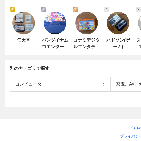
1
2
3
4
5
任天堂
バンダイナム
コナミデジタ
ハドソン(ゲ
ス
コエンターテ
ルエンタテイ
ーム)
インメント
ンメント
別のカテゴリで探す
コンピュータ
家電、AV、
Yah
プライバシ