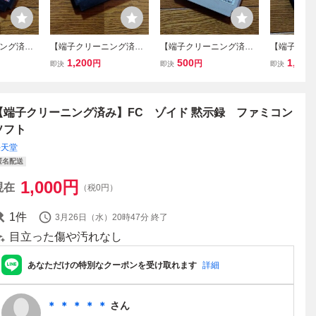
ング済
【端子クリーニング済
【端子クリーニング済
【端子クリ
リュシオン
み】FC 北海道連鎖殺人
み】FC キャデラック
み】FC ル
1,200
500
1,000
円
円
即決
即決
即決
ト
オホーツクに消ゆ ファ
ファミコンソフト
ドラの遺産
ミコンソフト
ァミコンソ
【端子クリーニング済み】FC ゾイド 黙示録 ファミコン
ソフト
任天堂
匿名配送
1,000
円
現在
（税0円）
1
件
3月26日（水）20時47分
終了
目立った傷や汚れなし
あなただけの特別なクーポンを受け取れます
詳細
＊ ＊ ＊ ＊ ＊
さん