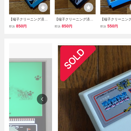
【端子クリーニング済
【端子クリーニング済
【端子クリーニン
み】FC エクセリオン
み】FC バンゲリングベ
み】FC 闘人魔境
850
850
550
円
円
円
即決
即決
即決
ジャレコ ファミコンソ
イ ハドソン ファミコ
クレスの栄光 フ
フト
ンソフト
ンソフト