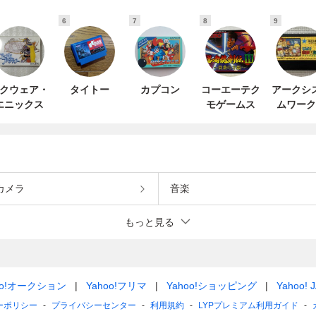
6
7
8
9
クウェア・
タイトー
カプコン
コーエーテク
アークシ
エニックス
モゲームス
ムワーク
カメラ
音楽
もっと見る
oo!オークション
Yahoo!フリマ
Yahoo!ショッピング
Yahoo! 
ーポリシー
プライバシーセンター
利用規約
LYPプレミアム利用ガイド