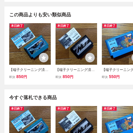
この商品よりも安い類似商品
本日終了
本日終了
本日終了
【端子クリーニング済
【端子クリーニング済
【端子クリーニン
み】FC エクセリオン
み】FC バンゲリングベ
み】FC 闘人魔境
850
850
550
円
円
円
即決
即決
即決
ジャレコ ファミコンソ
イ ハドソン ファミコ
クレスの栄光 フ
フト
ンソフト
ンソフト
今すぐ落札できる商品
本日終了
本日終了
本日終了