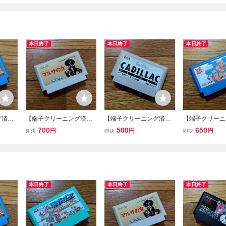
本日終了
本日終了
本日終了
グ済
【端子クリーニング済
【端子クリーニング済
【端子クリーニ
伝 ヘラ
み】FC マルサの女 カ
み】FC キャデラック
み】FC 怒 IK
700
500
650
円
円
円
即決
即決
即決
ァミコ
プコン ファミコンソフ
ファミコンソフト
ミコンソフト
ト
本日終了
本日終了
本日終了