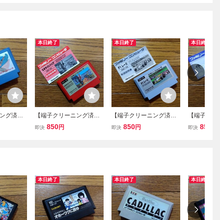
本日終了
本日終了
本日終了
ング済
【端子クリーニング済
【端子クリーニング済
【端子クリ
ARI ファ
み】FC エキサイトバイ
み】FC F1レース 任天
み】FC 
850
850
850
円
円
円
即決
即決
即決
ク 任天堂 ファミコン
堂 ファミコンソフト
任天堂 フ
ソフト
ト
本日終了
本日終了
本日終了