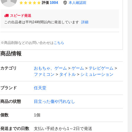
評価
1004
本人確認前
スピード発送
この出品者は平均24時間以内に発送しています
詳細
※商品削除などのお問い合わせは
こちら
商品情報
カテゴリ
おもちゃ、ゲーム
ゲーム
テレビゲーム
ファミコン
タイトル
シミュレーション
ブランド
任天堂
商品の状態
目立った傷や汚れなし
個数
1
個
発送までの日数
支払い手続きから1～2日で発送