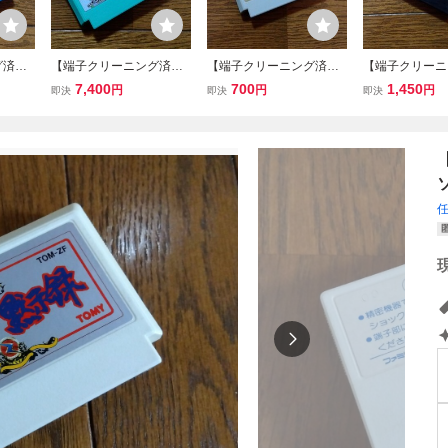
グ済
【端子クリーニング済
【端子クリーニング済
【端子クリーニ
伝 ヘラ
み】FC ペーパーボー
み】FC マルサの女 カ
み】FC エ
7,400
700
1,450
円
円
円
即決
即決
即決
ァミコ
イ ファミコンソフト
プコン ファミコンソフ
ファミコンソフ
ト