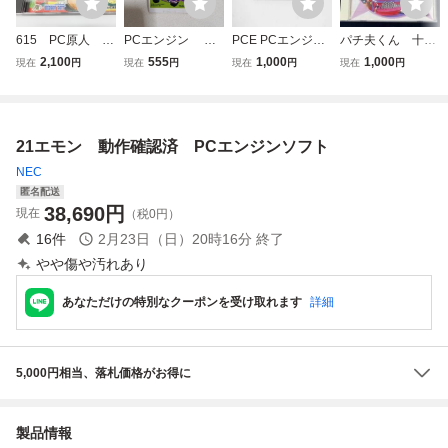
615 PC原人 H
PCエンジン Hu
PCE PCエンジン
パチ夫くん 十番
C89024 ハドソ
CARD 遊々人
ソフト 妖怪道中記
勝負 PCエンジ
2,100
555
1,000
1,000
現在
円
現在
円
現在
円
現在
円
ン PCエンジン Hu
生 ソフト
A
ン
CARD ソフト
21エモン 動作確認済 PCエンジンソフト
NEC
匿名配送
38,690
円
現在
（税0円）
16
件
2月23日（日）20時16分
終了
やや傷や汚れあり
あなただけの特別なクーポンを受け取れます
詳細
5,000円相当、落札価格がお得に
製品情報