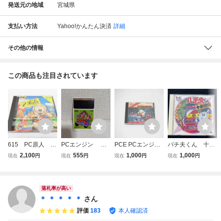
発送元の地域
宮城県
支払い方法
Yahoo!かんたん決済
詳細
その他の情報
この商品も注目されています
615 PC原人 H
PCエンジン Hu
PCE PCエンジン
パチ夫くん 十番
C89024 ハドソ
CARD 遊々人
ソフト 妖怪道中記
勝負 PCエンジ
2,100
555
1,000
1,000
現在
円
現在
円
現在
円
現在
円
ン PCエンジン Hu
生 ソフト
A
ン
CARD ソフト
落札率が高い
＊ ＊ ＊ ＊ ＊
さん
評価
183
本人確認済