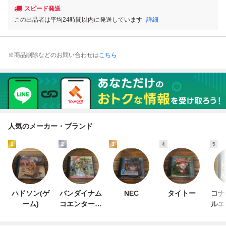
スピード発送
この出品者は平均24時間以内に発送しています
詳細
※商品削除などのお問い合わせは
こちら
人気のメーカー・ブランド
1
2
3
4
5
ハドソン(ゲ
バンダイナム
NEC
タイトー
コナ
ーム)
コエンターテ
ルエ
インメント
ン