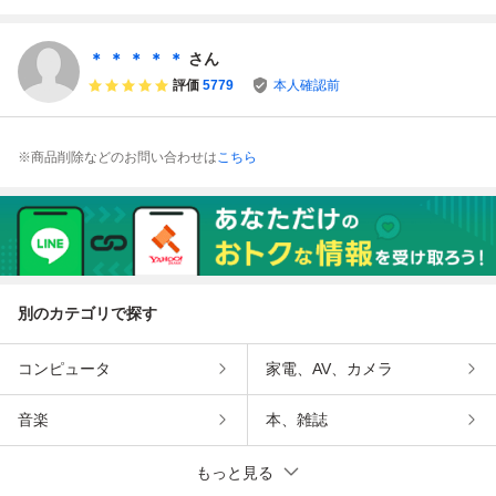
NY GROUP 輸入
S盤/未開封CD!!84
/ Geffen Records /
盤★8枚まで送料1
954
GHS 24096 / US
60円★改善度、多
盤 / 黒ラベル
＊ ＊ ＊ ＊ ＊
さん
分世界一
評価
5779
本人確認前
※商品削除などのお問い合わせは
こちら
別のカテゴリで探す
コンピュータ
家電、AV、カメラ
音楽
本、雑誌
もっと見る