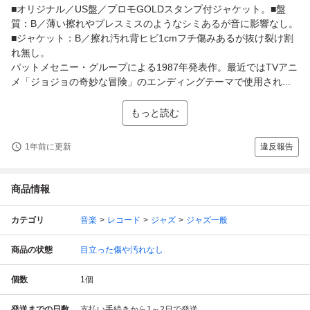
■オリジナル／US盤／プロモGOLDスタンプ付ジャケット。■盤
質：B／薄い擦れやプレスミスのようなシミあるが音に影響なし。
■ジャケット：B／擦れ汚れ背ヒビ1cmフチ傷みあるが抜け裂け割
れ無し。
パットメセニー・グループによる1987年発表作。最近ではTVアニ
メ「ジョジョの奇妙な冒険」のエンディングテーマで使用され...
もっと読む
1年前に更新
違反報告
商品情報
カテゴリ
音楽
レコード
ジャズ
ジャズ一般
商品の状態
目立った傷や汚れなし
個数
1
個
発送までの日数
支払い手続きから1～2日で発送