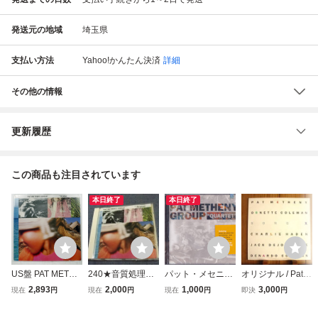
発送元の地域
埼玉県
支払い方法
Yahoo!かんたん決済
詳細
その他の情報
更新履歴
この商品も注目されています
本日終了
本日終了
US盤 PAT METHE
240★音質処理CD
パット・メセニ
オリジナル / Pat M
NY STILL LIFE (T
★パットメセニー/
ー・グループ / PA
etheny / パットメ
2,893
2,000
1,000
3,000
現在
円
現在
円
現在
円
即決
円
ALKING) GEFFEN
STILL LIFE (TALKI
T METHENY GRO
セニー & Ornette
GHS24145 1LP
NG) PAT METHE
UP / QUARTET /U
Coleman / Song X