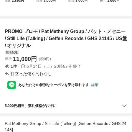
2,893
2,000
3,000
1,000
現在
円
現在
円
即決
円
現在
円
ALKING) GEFFEN
STILL LIFE (TALKI
セニー & Ornette
T METHENY GRO
GHS24145 1LP
NG) PAT METHE
Coleman / Song X
UP / QUARTET /U
NY GROUP 輸入
/ Geffen Records /
S盤/未開封CD!!84
盤★8枚まで送料1
GHS 24096 / US
954
60円★改善度、多
盤 / 黒ラベル
PROMO プロモ / Pat Metheny Group / パット・メセニー
分世界一
/ Still Life (Talking) / Geffen Records / GHS 24145 / US盤
/ オリジナル
匿名配送
11,000
円
即決
（税0円）
1
件
6月14日（土）20時57分
終了
目立った傷や汚れなし
あなただけの特別なクーポンを受け取れます
詳細
5,000円相当、落札価格がお得に
Pat Metheny Group / Still Life (Talking) [Geffen Records / GHS 24
145]