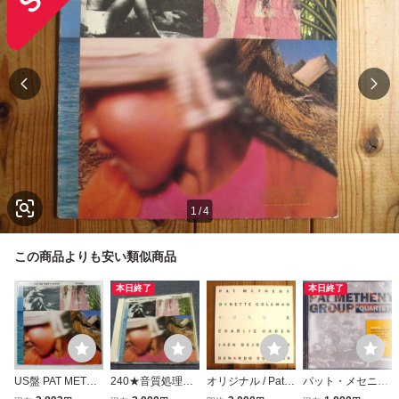
1
/
4
この商品よりも安い類似商品
本日終了
本日終了
US盤 PAT METHE
240★音質処理CD
オリジナル / Pat M
パット・メセニ
NY STILL LIFE (T
★パットメセニー/
etheny / パットメ
ー・グループ / PA