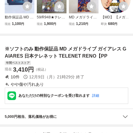
動作保証品 MD メ
59/R948★テレネ
MD メガドライブ
【MD】 【メガド
ガドライブ ダライ
ットふくぶくろ★
メガCD 電忍アレ
ライブ】 ガイアレ
1,100
1,900
1,210
680
現在
円
現在
円
現在
円
即決
円
アスII DARIUS II
Nintendo Switch
スタ COMPILE コ
ス 【攻略DVD】
【PP
ニンテンドースイ
ンパイル 箱説付
ッチ★未開封品
【PP
※ソフトのみ 動作保証品 MD メガドライブ ガイアレス G
AIARES 日本テレネット TELENET RENO【PP
年間ベストストア
3,410
円
現在
（税込）
10
件
12月9日（月）21時29分
終了
やや傷や汚れあり
あなただけの特別なクーポンを受け取れます
詳細
5,000円相当、落札価格がお得に