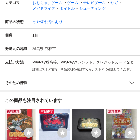
カテゴリ
おもちゃ、ゲーム
ゲーム
テレビゲーム
セガ
メガドライブ
タイトル
シューティング
商品の状態
やや傷や汚れあり
個数
1
個
発送元の地域
群馬県 館林市
支払い方法
PayPay残高等、PayPayクレジット、クレジットカードなど
詳細はストア情報・商品説明を確認するか、ストアに確認してください
その他の情報
この商品も注目されています
送料無料
本日終了
送料無料