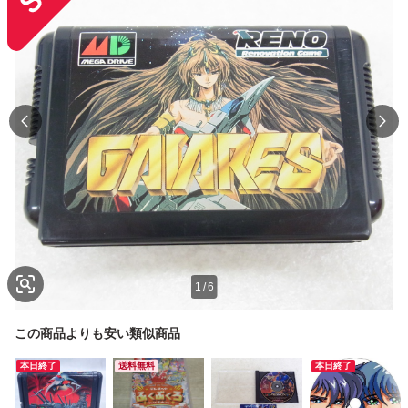
1
/
6
この商品よりも安い類似商品
本日終了
送料無料
本日終了