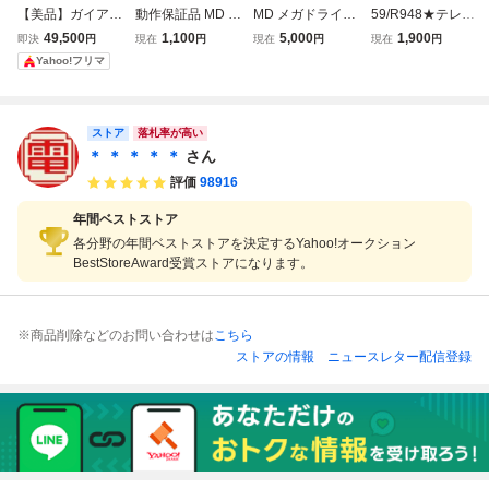
【美品】ガイアレ
動作保証品 MD メ
MD メガドライブ
59/R948★テレネ
ス GAIARES メガ
ガドライブ ダライ
ソフト ガイアレス
ットふくぶくろ★
49,500
1,100
5,000
1,900
即決
円
現在
円
現在
円
現在
円
ドライブ MD ハガ
アスII DARIUS II
Nintendo Switch
Yahoo!フリマ
キ付
【PP
ニンテンドースイ
ッチ★未開封品
ストア
落札率が高い
＊ ＊ ＊ ＊ ＊
さん
評価
98916
年間ベストストア
各分野の年間ベストストアを決定するYahoo!オークション
BestStoreAward受賞ストアになります。
※商品削除などのお問い合わせは
こちら
ストアの情報
ニュースレター配信登録