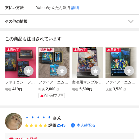
支払い方法
Yahoo!かんたん決済
詳細
その他の情報
この商品も注目されています
本日終了
送料無料
本日終了
本日終了
ファミコン ファ
ファイアーエムブ
実演用サンプル S
ファイアーエムブ
イアーエムブレム
レム外伝★ファミ
FC ファイアーエ
レム外伝
419
2,000
5,500
3,520
現在
円
即決
円
現在
円
現在
円
外伝 箱 説明書
コンソフト
ムブレム 紋章の謎
Yahoo!フリマ
付属
＊ ＊ ＊ ＊ ＊
さん
評価
2545
本人確認済