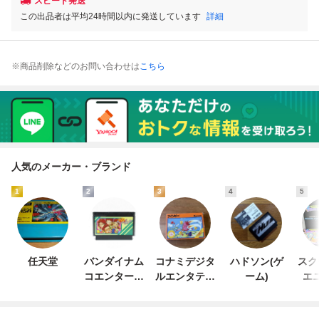
スピード発送
この出品者は平均24時間以内に発送しています
詳細
※商品削除などのお問い合わせは
こちら
人気のメーカー・ブランド
1
2
3
4
5
任天堂
バンダイナム
コナミデジタ
ハドソン(ゲ
スク
コエンターテ
ルエンタテイ
ーム)
エ
インメント
ンメント