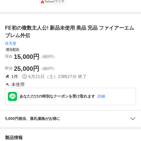
Yahoo!フリマ
付属
FE初の複数主人公! 新品未使用 美品 完品 ファイアーエム
ブレム外伝
任天堂
匿名配送
15,000
円
現在
（税0円）
25,000
円
即決
（税0円）
1
件
6月21日（土）23時27分
終了
未使用
あなただけの特別なクーポンを受け取れます
詳細
5,000円相当、落札価格がお得に
製品情報