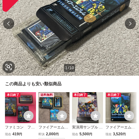
1
/
10
この商品よりも安い類似商品
本日終了
送料無料
本日終了
本日終了
ファミコン ファ
ファイアーエムブ
実演用サンプル S
ファイアーエムブ
イアーエムブレム
レム外伝★ファミ
FC ファイアーエ
レム外伝
419
2,000
5,500
3,520
現在
円
即決
円
現在
円
現在
円
外伝 箱 説明書
コンソフト
ムブレム 紋章の謎