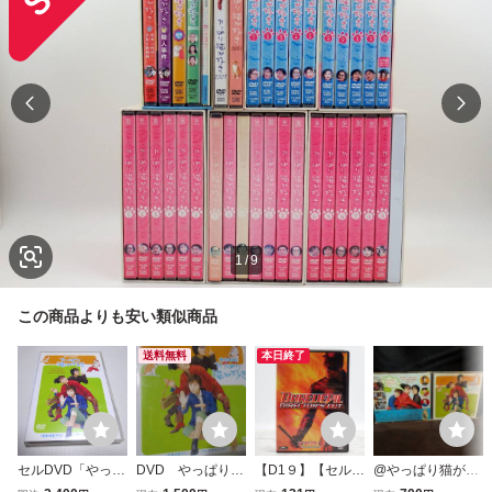
1
/
9
この商品よりも安い類似商品
送料無料
本日終了
セルDVD「やっぱ
DVD やっぱり猫
【D1９】【セル
@やっぱり猫が好
り猫が好き 新作2
が好き 新作2001
版】デアデビル/デ
き 新作2001 DVD