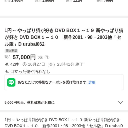
2,400
1,500
121
700
即決
円
現在
円
現在
円
現在
円
001」もたいまさ
ィレクターズ・カ
国内TVドラマDV
こ (出演), 室井滋
ット [DVD] D urub
D やっぱり猫が好
(出演)
ai062
き 新作2001 ((株)
ポニーキャニオン)
1円～ やっぱり猫が好き DVD BOX１～１９ 新やっぱり猫
が好き DVD BOX１～１０ 新作2001・98・2003他「セ
ル版」D urubai062
匿名配送
57,000
円
現在
（税0円）
42
件
10月27日（金）23時41分
終了
目立った傷や汚れなし
あなただけの特別なクーポンを受け取れます
詳細
5,000円相当、落札価格がお得に
1円～ やっぱり猫が好き DVD BOX１～１９ 新やっぱり猫が好き
DVD BOX１～１０ 新作2001・98・2003他「セル版」D urubai0