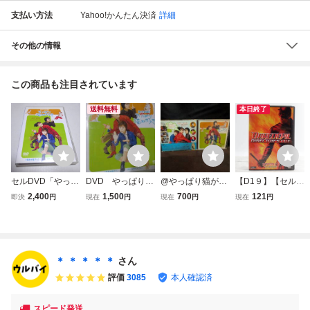
支払い方法
Yahoo!かんたん決済
詳細
その他の情報
この商品も注目されています
送料無料
本日終了
セルDVD「やっぱ
DVD やっぱり猫
@やっぱり猫が好
【D1９】【セル
り猫が好き 新作2
が好き 新作2001
き 新作2001 DVD
版】デアデビル/デ
2,400
1,500
700
121
即決
円
現在
円
現在
円
現在
円
001」もたいまさ
国内TVドラマDV
ィレクターズ・カ
こ (出演), 室井滋
D やっぱり猫が好
ット [DVD] D urub
(出演)
き 新作2001 ((株)
ai062
ポニーキャニオン)
＊ ＊ ＊ ＊ ＊
さん
評価
3085
本人確認済
スピード発送