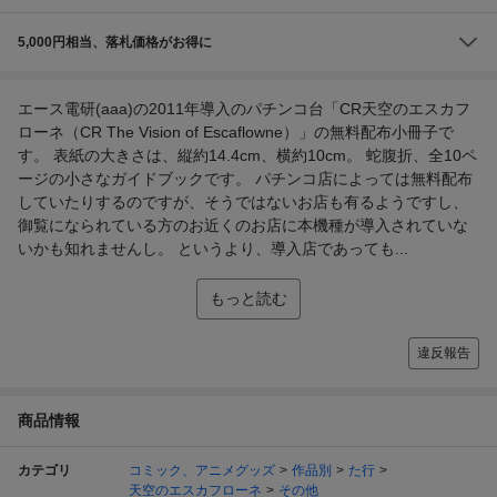
5,000円相当、落札価格がお得に
エース電研(aaa)の2011年導入のパチンコ台「CR天空のエスカフ
ローネ（CR The Vision of Escaflowne）」の無料配布小冊子で
す。 表紙の大きさは、縦約14.4cm、横約10cm。 蛇腹折、全10ペ
ージの小さなガイドブックです。 パチンコ店によっては無料配布
していたりするのですが、そうではないお店も有るようですし、
御覧になられている方のお近くのお店に本機種が導入されていな
いかも知れませんし。 というより、導入店であっても...
もっと読む
違反報告
商品情報
カテゴリ
コミック、アニメグッズ
作品別
た行
天空のエスカフローネ
その他