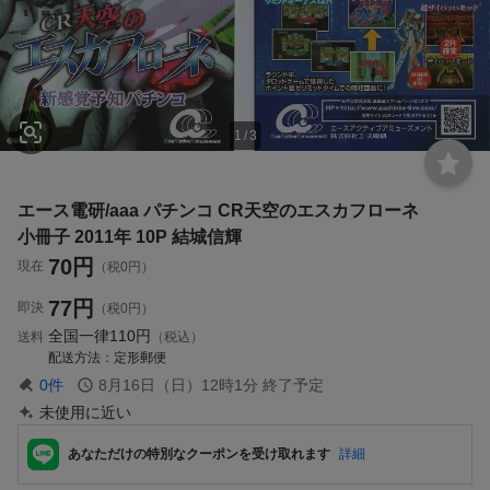
1
/
3
エース電研/aaa パチンコ CR天空のエスカフローネ
小冊子 2011年 10P 結城信輝
70
円
現在
（税0円）
77
円
即決
（税0円）
全国一律
110円
送料
（税込）
配送方法
定形郵便
0
件
8月16日（日）12時1分
終了予定
未使用に近い
あなただけの特別なクーポンを受け取れます
詳細