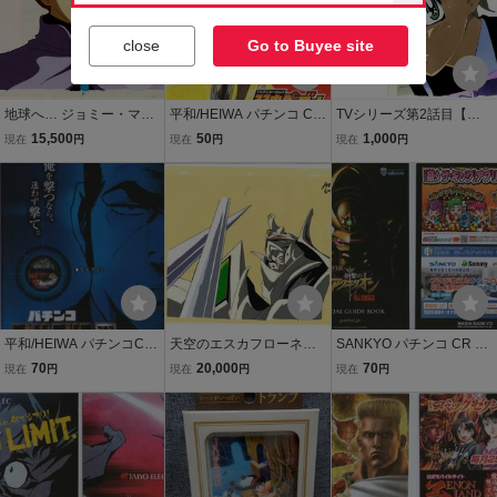
close
Go to Buyee site
地球へ… ジョミー・マー
平和/HEIWA パチンコ CR
TVシリーズ第2話目【幻
キス・シン 大判 セル画 動
TVアニメーション弱虫ペ
の月の少女】天空のエス
15,500
50
1,000
現在
円
現在
円
現在
円
画 原画 竹宮惠子 結城信輝
ダル 公式ゲームガイド(小
カフローネ』神崎ひとみ
毎日放送 TBS アニメ【A1
冊子) 2017年 表紙+10P
のセル画。原画ナンバー
256】
+裏表紙
平和/HEIWA パチンコCR
天空のエスカフローネ T
SANKYO パチンコ CR FE
ゴルゴ13 BACK IN THE B
he Vision of Escaflowne
VER創聖のアクエリオン
70
20,000
70
現在
円
現在
円
現在
円
ATTLE FIELD 公式ゲーム
セル画 01 河森正
転翅篇 オフィシャルガイ
ガイド(小冊子) 2010年 表
治・結城信輝
ドブック(小冊子) 2011年
紙+10P+裏表紙 さいと
表紙+18P+裏表紙
う・たかを