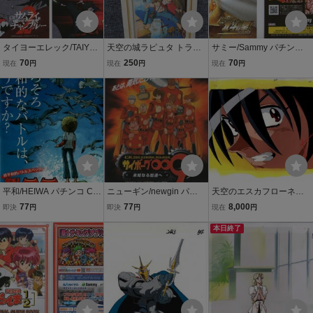
タイヨーエレック/TAIYO
天空の城ラピュタ トラン
サミー/Sammy パチンコ
ELEC パチンコ CRサムラ
プ スタジオジブリ パズー
ぱちんこCR北斗の拳金色
70
250
70
現在
円
現在
円
現在
円
イチャンプルー2 小冊子 2
シータ ロボット兵Laputa
(ファルコ) 小冊子 2011年
011年 表紙+14P+裏表紙
Castle in the sky STUDIO
表紙＋18ページ＋裏表紙
SAMURAI CHAMPLOO
GHIBLI MIYAZAKI HYAO
原哲夫
playing card
平和/HEIWA パチンコ CR
ニューギン/newgin パチ
天空のエスカフローネ
釣りキチ三平 小冊子 200
ンコ CRサイボーグ009～
セル画 9 ♯ 原画
77
77
8,000
即決
円
即決
円
現在
円
9年 12P 矢口高雄
未知なる加速へ～ 小冊子
動画 レイアウト イラ
2009年 14P 石森章太郎
スト 設定資料 アンテ
本日終了
ィーク