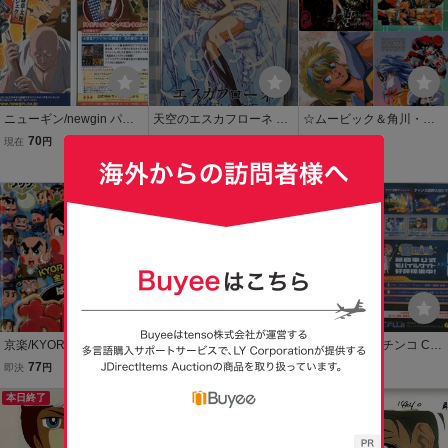
ニューギン/newgin パチ
天空のエスカフローネ 結
☆ムービック＆角川・天
ンコ CR佐武と市捕物控
城信輝 坂本真綾 テレカ
空のエスカフローネ：銀
70
2,600
1,000
現在
円
即決
円
即決
円
小冊子 2011年 14P 石森
河お嬢様伝説ユナ：魔獣
Yahoo!フリマ
章太郎
戦士ルナヴァルガー・下
敷き４点・当時モノアニ
メグッズ・結城信輝
京楽/KYORAKU パチンコ
京楽/KYORAKU パチンコ
藤商事/FUJI パチンコ CR
CRぱちんこ おぼっちゃま
CRぱちんこキン肉マンM
宇宙戦艦ヤマト2 攻略ガ
77
77
77
即決
円
即決
円
即決
円
くん ガイドブック(小冊
AX ゲームポイントガイド
イドブック(小冊子) 2009
子) 2009年 32P 小林よし
本日終了
ブック(小冊子) 2009年 10
年 10P 松本零士
のり
P ゆでたまご