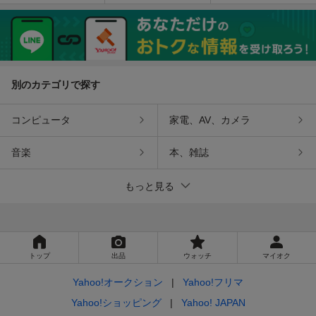
表紙＋10ページ＋裏表紙
年 36P ちばてつや/梶原一
原哲夫
騎(高森朝雄)
別のカテゴリで探す
コンピュータ
家電、AV、カメラ
音楽
本、雑誌
もっと見る
トップ
出品
ウォッチ
マイオク
Yahoo!オークション
Yahoo!フリマ
Yahoo!ショッピング
Yahoo! JAPAN