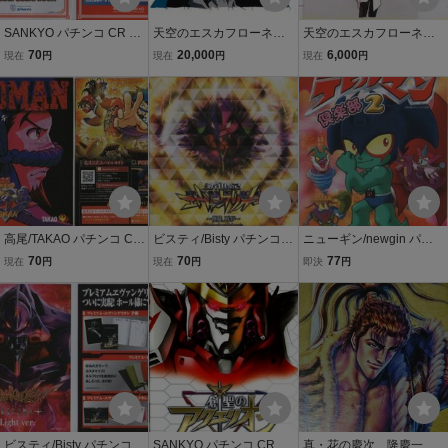
SANKYO パチンコ CR FE
天空のエスカフローネ T
天空のエスカフローネ
VERらんま1/2温泉アスレ
he Vision of Escaflowne
セル画 16 ♯ 原
70
20,000
6,000
現在
円
現在
円
現在
円
チック編 オフィシャルガ
セル画 02 河森正
画 動画 レイアウト
イドブック(小冊子) 2011
治・結城信輝
イラスト 設定資料 ア
年 表紙+18P+裏表紙 高橋
ンティーク
留美子
高尾/TAKAO パチンコ CR
ビスティ/Bisty パチンコ C
ニューギン/newgin パチ
元禄義人伝 浪漫 ROMAN
R新世紀エヴァンゲリオン
ンコ CRデビルマン倶楽部
70
70
77
現在
円
現在
円
即決
円
小冊子 2011年 16P モン
～使徒、再び～Light 小冊
2 小冊子 2009年 12P 永井
キー・パンチ先生
子 2010年 10P
豪
ビスティ/Bisty パチンコ C
SANKYO パチンコ CRフ
真・花の慶次 隆慶一