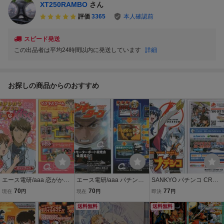
XT250RAMBO
さん
評価
3365
本人確認前
スピード発送
この出品者は平均24時間以内に発送しています
詳細
お探しの商品からのおすすめ
エース電研/aaa 恋がかな
エース電研/aaa パチンコ
SANKYO パチンコ CRフ
うパチンコ CRイタズラな
CRモンキーターン/MONK
ィーバー機動戦艦ナデシ
70
70
77
現在
円
現在
円
即決
円
Kiss ガイドブック(小冊
EY TURN 小冊子 2010年
コ オフィシャルガイドブ
子) 2010年 10P
10P 河合克敏
送料無料
ック(小冊子) 2009年 表紙
送料無料
+10P+裏表紙