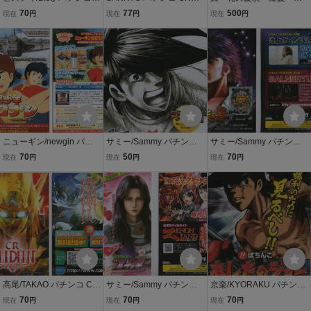
Rエヴァンゲリヲン～始ま
ィーバー創聖のアクエリ
郎 原哲夫 パチンコ
70
77
500
現在
円
現在
円
現在
円
りの福音～Light ver.Ⅱ 小
オン 小冊子 2007年 16P
ガイドブック 小冊子
冊子 2010年 10P 新世紀
遊技カタログ 新品 未
エヴァンゲリオン
使用 前田慶次
ニューギン/newgin パチ
サミー/Sammy パチンコ
サミー/Sammy パチンコ
ンコ CR未来少年コナン-
ぱちんこCRあしたのジョ
ぱちんこCR蒼天の拳2 奥
70
50
70
現在
円
現在
円
現在
円
愛と勇気と冒険と- 小冊子
ー 小冊子 2015年 16P ち
義の書(小冊子) 2011年 表
2011年 14P 宮崎駿 大塚
ばてつや/梶原一騎(高森朝
紙+18P+裏表紙 原哲夫
康生
雄)
高尾/TAKAO パチンコ CR
サミー/Sammy パチンコ
京楽/KYORAKU パチンコ
ライディーン REIDEEN
デジハネCR北斗の拳慈母
びっくりぱちんこCRあし
70
70
70
現在
円
現在
円
現在
円
小冊子 2010年 16P
(ユリア) 小冊子 年 2011年
たのジョー 小冊子 2010