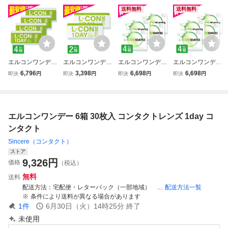
送料無料
送料無料
エルコンワンデー
エルコンワンデー
エルコンワンデー
エルコンワンデー
エクシード 4箱 30
2箱 30枚入 コンタ
55 35枚入 4箱 コ
55 35枚入 4箱 コ
6,796
3,398
6,698
6,698
即決
円
即決
円
即決
円
即決
円
枚入 コンタクトレ
クトレンズ 1day
ンタクトレンズ 1
ンタクトレンズ 1
ンズ 1day コンタ
コンタクト
day 1日使い捨て
day 1日使い捨て
クト
ワンデー 激安 即
ワンデー 激安 即
日発送 ネット 通
日発送 ネット 通
エルコンワンデー 6箱 30枚入 コンタクトレンズ 1day コ
販
販
ンタクト
Sincere（コンタクト）
ストア
9,326
円
価格
（税込）
無料
送料
配送方法
宅配便・レターパック（一部地域） ※お取り寄せ品・送料無料
配送方法一覧
条件により送料が異なる場合があります
1
件
6月30日（火）14時25分
終了
未使用