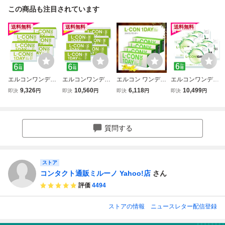
この商品も注目されています
送料無料
送料無料
送料無料
エルコンワンデー
エルコンワンデー
エルコン ワンデ
エルコンワンデー
6箱 30枚入 コンタ
エクシード 6箱 30
ー 4箱セット 40
55 35枚入 6箱 コ
9,326
10,560
6,118
10,499
即決
円
即決
円
即決
円
即決
円
クトレンズ 1day
枚入 コンタクトレ
ポイント付 使い捨
ンタクトレンズ 1
コンタクト
ンズ 1day コンタ
てコンタクト コン
day 1日使い捨て
クト
タクトレンズ 1da
ワンデー 激安 即
y エルコンワンデ
日発送 ネット 通
質問する
ー シンシア 1日使
販
い捨て 30枚入
ストア
コンタクト通販ミルーノ Yahoo!店
さん
評価
4494
ストアの情報
ニュースレター配信登録