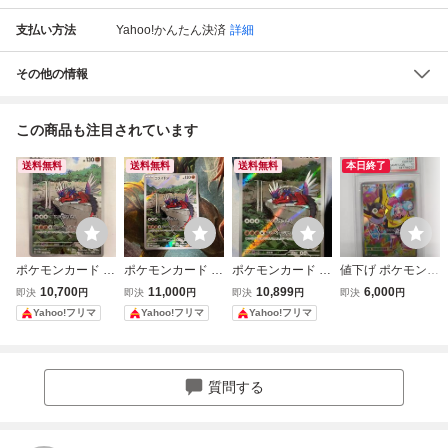
支払い方法
Yahoo!かんたん決済
詳細
その他の情報
この商品も注目されています
送料無料
送料無料
送料無料
本日終了
ポケモンカード コ
ポケモンカード コ
ポケモンカード コ
値下げ ポケモンカ
ライドン 049/SV-
ライドン 049/SV-
ライドン 049/SV-
ードゲーム I PRO
10,700
11,000
10,899
6,000
即決
円
即決
円
即決
円
即決
円
P プロモ AR
P プロモ AR
P プロモ AR シー
MO 232/SV-P ナン
Yahoo!フリマ
Yahoo!フリマ
Yahoo!フリマ
ルド戦
ジャモのカイデン
プロモ PSA10 GE
M MINT 特価即決
ポケットモンスタ
質問する
ー ポケカ