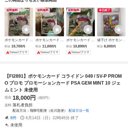
送料無料
送料無料
送料無料
本日終了
ポケモンカード コ
ポケモンカード コ
ポケモンカード コ
値下げ ポケモンカ
ライドン 049/SV-
ライドン 049/SV-
ライドン 049/SV-
ードゲーム I PRO
10,700
11,000
10,899
6,000
即決
円
即決
円
即決
円
即決
円
P プロモ AR
P プロモ AR
P プロモ AR シー
MO 232/SV-P ナン
Yahoo!フリマ
Yahoo!フリマ
Yahoo!フリマ
ルド戦
ジャモのカイデン
プロモ PSA10 GE
M MINT 特価即決
ポケットモンスタ
【FI2891】ポケモンカード コライドン 049 / SV-P PROM
ー ポケカ
O プロモ プロモーションカード PSA GEM MINT 10 ジェ
ムミント 未使用
18,000
円
現在
（税0円）
落札者負担
送料
配送方法
飛脚宅配便（佐川急便）
配送方法一覧
8
件
6月14日（日）22時45分
終了
未使用