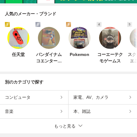
人気のメーカー・ブランド
1
2
3
4
5
任天堂
バンダイナム
Pokemon
コーエーテク
スク
コエンターテ
モゲームス
エ
インメント
別のカテゴリで探す
コンピュータ
家電、AV、カメラ
音楽
本、雑誌
もっと見る