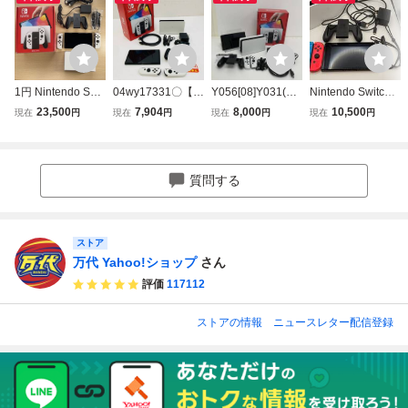
1円 Nintendo Swit
04wy17331〇【1
Y056[08]Y031(ゲ
Nintendo Switch
ch 有機ELモデル
円～】Nintendo S
ーム) 中古 Ninten
ニンテンドースイ
23,500
7,904
8,000
10,500
現在
円
現在
円
現在
円
現在
円
ニンテンドースイ
witch (有機ELモデ
do Switch 有機EL
ッチ 有機EL 本体
ッチ ホワイト 任
ル) 本体 ホワイト
ニンテンドースイ
通電動作確認済み
天堂 HEG-001
※内箱なし [ニン
ッチ ホワイト
フルセット 箱無し
テンドースイッチ/
動作品 HEG-S-KA
①
質問する
任天堂] 現状品
AAA
ストア
万代 Yahoo!ショップ
さん
評価
117112
ストアの情報
ニュースレター配信登録