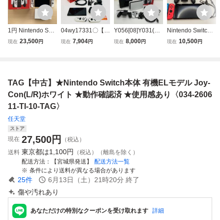
1円 Nintendo Swit
04wy17331〇【1
Y056[08]Y031(ゲ
Nintendo Switch
ch 有機ELモデル
円～】Nintendo S
ーム) 中古 Ninten
ニンテンドースイ
23,500
7,904
8,000
10,500
現在
円
現在
円
現在
円
現在
円
ニンテンドースイ
witch (有機ELモデ
do Switch 有機EL
ッチ 有機EL 本体
ッチ ホワイト 任
ル) 本体 ホワイト
ニンテンドースイ
通電動作確認済み
天堂 HEG-001
※内箱なし [ニン
ッチ ホワイト
フルセット 箱無し
テンドースイッチ/
動作品 HEG-S-KA
①
TAG【中古】★Nintendo Switch本体 有機ELモデル Joy-
任天堂] 現状品
AAA
Con(L/R)ホワイト ★動作確認済 ★使用感あり〈034-2606
11-TI-10-TAG〉
任天堂
ストア
27,500
円
現在
（税込）
東京都は
1,100円
送料
（税込）（離島を除く）
配送方法
【宮城県発送】
配送方法一覧
条件により送料が異なる場合があります
25
件
6月13日（土）21時20分
終了
傷や汚れあり
あなただけの特別なクーポンを受け取れます
詳細