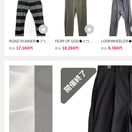
ROAD RUNNER◆プリズ
FEAR OF GOD◆スウェ
LOOPWHEELER
ナーパンツ/囚人/ボトム/
ットパンツ/ボトム/M/コッ
ム/M/コットン/GRY/
17,160
18,260
8,360
円
円
円
即決
即決
即決
M/コットン/GRY/ボーダ
トン/GRY/無地
ー