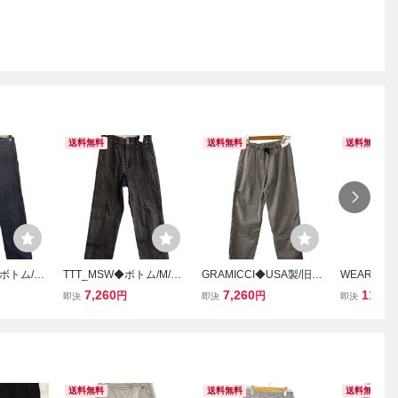
送料無料
送料無料
送料無料
ボトム/M/
TTT_MSW◆ボトム/M/コ
GRAMICCI◆USA製/旧ロ
WEARMAS
地//
ットン/GRY/無地/グレー/
ゴ/ボトム/M/コットン/GR
ックスパンツ
7,260
7,260
11,66
円
円
即決
即決
即決
灰色/パンツ
Y//
ン/GRY/無地
送料無料
送料無料
送料無料