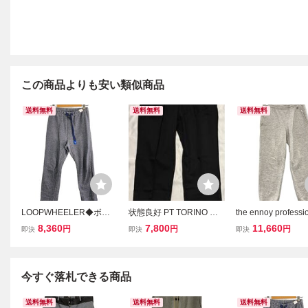
この商品よりも安い類似商品
送料無料
送料無料
送料無料
LOOPWHEELER◆ボト
状態良好 PT TORINO ピ
the ennoy profess
ム/M/コットン/GRY//
ーティートリノ サイズ 50
スラックスパンツ/M
8,360
7,800
11,660
円
円
円
即決
即決
即決
M～L コットン パンツ ブ
トン/GRY/無地/AW
ラック系 GENTLMAN FIT
ENPT02NTL
スラックス ツープリーツ
送料無料
今すぐ落札できる商品
送料無料
送料無料
送料無料