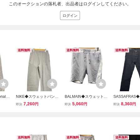
このオークションの落札者、出品者はログインしてください。
ログイン
送料無料
送料無料
送料無料
ional◆
NIKE◆スウェットパンツ/
BALMAIN◆スウェットシ
SASSAFRAS◆
/コッ
ボトム/M/コットン/GRY/F
ョートパンツ/M/コットン/
コットン/GRY/無
7,260
5,060
8,360
円
円
円
即決
即決
即決
22BR
N3343-063
GRY
送料無料
送料無料
送料無料