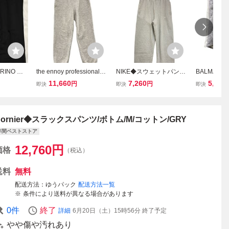
RINO ピ
the ennoy professional◆
NIKE◆スウェットパンツ/
BALMAI
サイズ 50
スラックスパンツ/M/コッ
ボトム/M/コットン/GRY/F
ョートパンツ
11,660
7,260
5,060
円
円
即決
即決
即決
 パンツ ブ
トン/GRY/無地/AW22BR
N3343-063
GRY
MAN FIT
ENPT02NTL
ープリーツ
Cornier◆スラックスパンツ/ボトム/M/コットン/GRY
年間ベストストア
12,760
円
価格
（税込）
送料
無料
配送方法
ゆうパック
配送方法一覧
条件により送料が異なる場合があります
0
件
終了
詳細
6月20日（土）15時56分
終了予定
やや傷や汚れあり