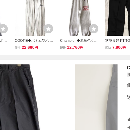
◆ボト
COOTIE◆ボトム/スウェ
Champion◆赤単色タグ/
状態良好 PT TO
/
ットパンツ/M/コットン/G
復刻/BOSTON 30 BROOK
ーティートリノ 
22,660
12,760
7,800
円
円
円
即決
即決
即決
RY/ストライプ//
LINE/ボトム/M/コットン/
M～L コットン
GRY/スウェットパンツ//
ラック系 GENTL
スラックス ツ
送料無料