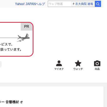
Yahoo! JAPAN
ヘルプ
京大病院 速報
マイオク
ウォッチ
出品
カラー 音響機材 オ