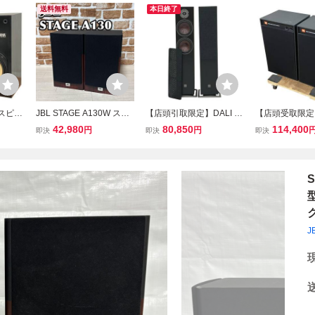
送料無料
本日終了
 スピー
JBL STAGE A130W スピ
【店頭引取限定】DALI O
【店頭受取限定】
ウェイ
ーカー ペア ブックシェル
BERON 7 フロアスタンデ
12D CONTROL
42,980
80,850
114,400
円
円
即決
即決
即決
式 ブ
フ
ィング型 スピーカー ペア
R スピーカーペ
響 オー
音響機材 オーディオ 中古
ィオ 音響機材 中
C114
直 N11467917
495339
S
J