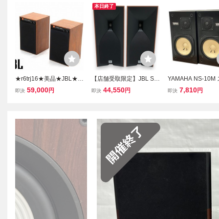
本日終了
★r6trj16★美品★JBL★4
【店舗受取限定】JBL ST
YAMAHA NS-10M
312M★スピーカー★ペア
UDIO 530 スピーカー ペ
カー ペアセット 2
59,000
44,550
7,810
円
円
円
即決
即決
即決
★CONTROL MONITOR
ア ブックシェルフ型 音響
2スピーカー 密閉方
★オーディオ★3ウェイ★
機材 中古 直 N11472902
ックシェルフ型 音
ブックシェルフ★音響★
ディオ ヤマハ 中古 
北欧★モダン★
79849