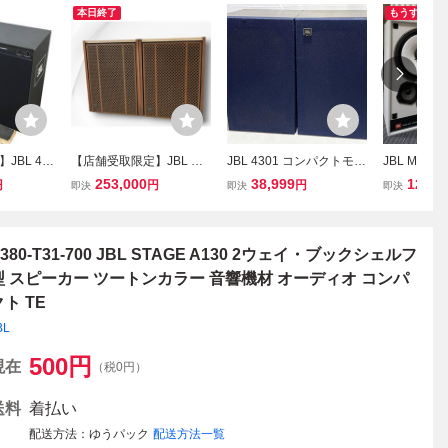
本日終了
もうすぐ終
JBL 43
【店舗受取限定】JBL C5
JBL 4301 コンパクトモニ
JBL MODEL
 MONITO
6 DORIAN L101WX LE14
タースピーカー 2ウェ
TROL MON
253,000
38,999
125,0
円
円
円
即決
即決
即決
ア オーデ
A ペアスピーカー ドリア
イ・2スピーカー・バスレ
カー ペア
古 直S11
ン 連番 音響機材 オーデ
フ方式・ブックシェルフ
ィオ 中古 直B11457309
型 中古並品
380-T31-700 JBL STAGE A130 2ウェイ・ブックシェルフ
型 スピーカー ツートンカラー 音響機材 オーディオ コンパ
クト TE
BL
500
円
現在
（税0円）
送料
着払い
配送方法
ゆうパック
配送方法一覧