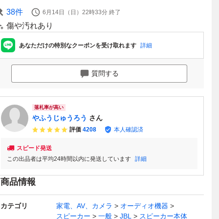
38
件
6月14日（日）22時33分
終了
傷や汚れあり
あなただけの特別なクーポンを受け取れます
詳細
質問する
落札率が高い
やふうじゅうろう
さん
評価
4208
本人確認済
スピード発送
この出品者は平均24時間以内に発送しています
詳細
商品情報
カテゴリ
家電、AV、カメラ
オーディオ機器
スピーカー
一般
JBL
スピーカー本体