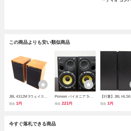
ーディオ コンパ
この商品よりも安い類似商品
JBL 4312M 3ウェイスピ
Pioneer パイオニア S-RS
【行董】JBL HLS6
ーカー バスレフ方式 ブッ
77P-LR 2WAY ブックシ
ア 2WAYブックシ
1
221
1
円
円
円
現在
現在
現在
クシェルフ型 防磁設計 出
ェルフ型 スピーカー ペア
型スピーカー Made 
音確認済み スピーカーケ
左右セット オーディオ 音
A 音響機器 音出し
ーブル付き
響機器 1円スタート
み 現状品 MK356A
今すぐ落札できる商品