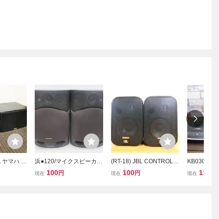
 ヤマハ ス
浜●120/マイクスピーカ
(RT-18) JBL CONTROL 1
KB0301
ブックシェ
ー/アイワ/SX‐FM520/2ウ
スピーカー ペア オーディ
ミュニケー
100
100
110
円
円
円
現在
現在
現在
ィオ機器
ェイ/ウーファー＋ツイー
オ 音響機器 ※音出しOK
カー 2個/YA
VLT
ター/コンパクト/ブックシ
ジャンク@80(7)
00
ェルフ型/音響機器/4.2‐Z-
2757‐KA