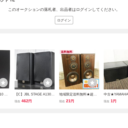
クト TE
このオークションの落札者、出品者はログインしてください。
ログイン
送料無料
10 ペ
【C】JBL STAGE A130
地域限定送料無料★超美
中古★YAMAHA
ェルフ
スピーカーペア 3343108
品 中古★DIATONE ダイ
ピーカー ペア 
462
21
1
円
円
円
現在
現在
現在
in US
ヤトーン スピーカー ペア
ルフ型 オーデ
確認済
3ウェイ ブックシェルフ
【NS-3M X】G
PU18
型 オーディオ機器【DS-1
000Z】GV5R