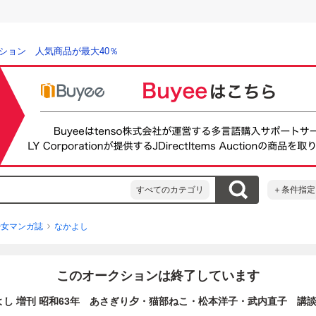
ション 人気商品が最大40％
すべてのカテゴリ
＋条件指定
少女マンガ誌
なかよし
このオークションは終了しています
よし 増刊 昭和63年 あさぎり夕・猫部ねこ・松本洋子・武内直子 講談