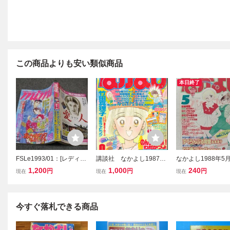
この商品よりも安い類似商品
本日終了
FSLe1993/01：[レディマ]
講談社 なかよし1987年
なかよし1988年5
月刊ミミ(mimi)/インタビ
(昭和62年)08月号 8708
あさぎり夕表紙・
1,200
1,000
240
円
円
円
現在
現在
現在
ュー：ユーミン/万里村奈
ラー/松本洋子新連
加/あさぎり夕/軽部潤子/
らんぶる同盟/西原
高橋千鶴/小林真理子/美村
木ちあき/片岡みち
あきの
らさとる
今すぐ落札できる商品