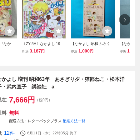
『なかよ
〔ZY-5A〕なかよし 1981
【なかよし 昭和 ふろく】
【なかよし 
年 ９月
年4月号/いがらしゆみこ
あさぎり夕 1987年ダイ
あさぎり夕
3,187
1,000
1,200
円
円
即決
即決
即決
折れ曲が
(キャンディキャンディ作
アリー（なな色マジッ
ーB5ノー
-9-V
者)/たかなししずえ/高橋
ク）
ック）
千鶴/あさぎり夕/昭和/本/
少女漫画
なかよし 増刊 昭和63年 あさぎり夕・猫部ねこ・松本洋
子・武内直子 講談社 a
7,666
円
現在
（税0円）
送料
無料
配送方法
レターパックプラス
配送方法一覧
12
件
6月11日（木）22時35分
終了