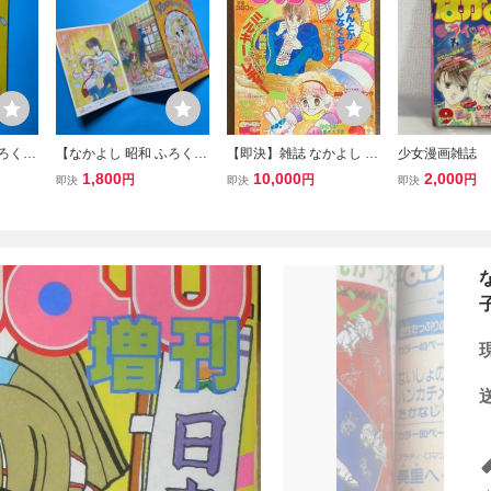
ふろく】
【なかよし 昭和 ふろく】
【即決】雑誌 なかよし 19
少女漫画雑誌 
がれ冒
あさぎり夕 オールカラー
81年/いがらしゆみこ (キ
し』 １９８８
1,800
10,000
2,000
円
円
円
即決
即決
即決
アリー
ポケットイラスト詩集
ャンディキャンディ 作
号 ※ページの
者)/高橋千鶴/佐藤まり子/
り複数あり /64
いでまゆみ/あさぎり夕/昭
和/本/少女漫画