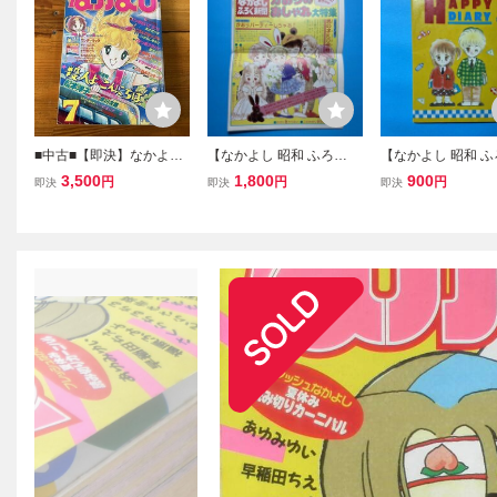
■中古■【即決】なかよし
【なかよし 昭和 ふろ
【なかよし 昭和 
83年7月 あさぎり夕 いが
く】・なかよしふろく新
あさぎり夕／あこ
3,500
1,800
900
円
円
円
即決
即決
即決
らしゆみこ 原ちえこ こっ
聞 かおりのおしゃれ大
険者 1985年ダイ
ちむいてラブ ころんでポ
特集（あさぎり夕/竹田真
ックル 殺人よこんにちは
理子/高杉菜穂子/竹本泉）