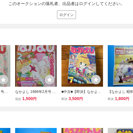
このオークションの落札者、出品者はログインしてください。
ログイン
月号◆
なかよし 1986年2月号 竹
■中古■【即決】なかよし
【なかよし 昭和
巻頭カ
田真理子 松本洋子 たかな
83年7月 あさぎり夕 いが
く】・なかよし
1,500
3,500
1,800
円
円
円
現在
即決
即決
載 すく
ししずえ 牧村ジュン あさ
らしゆみこ 原ちえこ こっ
聞 かおりのお
ちか/八
ぎり夕 原ちえこ 高橋千鶴
ちむいてラブ ころんでポ
特集（あさぎり
る/ひう
ックル 殺人よこんにちは
理子/高杉菜穂子