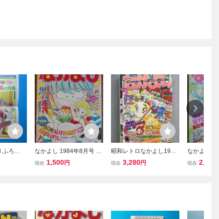
 ふろ
なかよし 1984年8月号 黒
昭和レトロなかよし1993.
なかよしデラ
ふろく新
の迷宮:松本洋子 たかなし
6月号
年5月号 あ
1,500
3,280
2,000
円
円
現在
現在
現在
しゃれ大
しずえ さこう栄 牧村ジュ
まり子 さこ
夕/竹田真
ン あさぎり夕 いでまゆみ
子 牧村ジュ
/竹本泉）
高杉菜穂子
水上澄子 