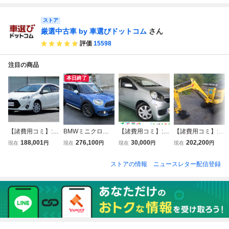
良好
ビTV！
ストア
厳選中古車 by 車選びドットコム
さん
評価
15598
注目の商品
本日終了
【諸費用コミ】:青
BMWミニクロス
【諸費用コミ】:沖
【諸費用コミ】:★
森県 八戸発 H27
オーバー クーパー
縄県発 現状販売
群馬県桐生市★ ヤ
188,001
276,100
30,000
202,200
現在
円
現在
円
現在
円
現在
円
年 アクア 1.5 S 走
D F60・2.0ディー
業販 平成27年 ダ
ンマー ★SV-08 ★
行22万㎞ 一時抹
ゼルターボ ・8AT
イハツ ミライース
ミニユンボ★YAN
ストアの情報
ニュースレター配信登録
消渡し 抹消謄本O
・大型パノラマサ
L 銀 164,621km
MAR★可変脚★6
K 2WD オートマ
ンルー
一時抹消 DBA-LA
60時間★ミニ油圧
DAA-NHP10
300S
ショベル