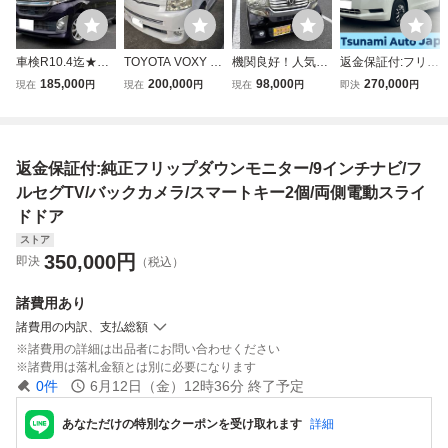
車検R10.4迄★タ
TOYOTA VOXY ヴ
機関良好！人気の
返金保証付:フリッ
ーボ★フリップダ
ォクシー ZS煌II 両
ブラック！両側パ
プダウンモニター/
185,000
200,000
98,000
270,000
現在
円
現在
円
現在
円
即決
円
ウンモニター【カ
側電動スライドド
ワースライドド
キャンセラ付フル
スタムRS 4WD】
ア ナビ バックカ
ア！スマートキー
セグTV/Bluetooth
両側パワースライ
メラ ETC スマー
×2個！NBOXカス
オーディオ/バック
ドドア★ナビ/フル
トキー
タムGLパッケー
カメラ/DVDビデ
返金保証付:純正フリップダウンモニター/9インチナビ/フ
セグTV/Bluetooth
ジ！ECON！バッ
オ/両側電動ドア
★Bカメラ★機関
クカメラ！純正ナ
ルセグTV/バックカメラ/スマートキー2個/両側電動スライ
良好
ビTV！
ドドア
ストア
350,000
円
即決
（税込）
諸費用
あり
諸費用の内訳、支払総額
諸費用の詳細は出品者にお問い合わせください
諸費用は落札金額とは別に必要になります
0
件
6月12日（金）12時36分
終了予定
あなただけの特別なクーポンを受け取れます
詳細