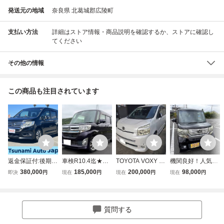
発送元の地域
奈良県 北葛城郡広陵町
支払い方法
詳細はストア情報・商品説明を確認するか、ストアに確認し
てください
その他の情報
この商品も注目されています
返金保証付:後期
車検R10.4迄★タ
TOYOTA VOXY ヴ
機関良好！人気の
型/フリップDモニ
ーボ★フリップダ
ォクシー ZS煌II 両
ブラック！両側パ
380,000
185,000
200,000
98,000
即決
円
現在
円
現在
円
現在
円
ター/フルセグ/US
ウンモニター【カ
側電動スライドド
ワースライドド
B入力/両側電動ド
スタムRS 4WD】
ア ナビ バックカ
ア！スマートキー
ア/スマートキー/
両側パワースライ
メラ ETC スマー
×2個！NBOXカス
クルーズコントロ
ドドア★ナビ/フル
トキー
タムGLパッケー
質問する
ール/バックカメラ
セグTV/Bluetooth
ジ！ECON！バッ
★Bカメラ★機関
クカメラ！純正ナ