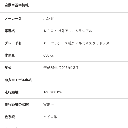
自動車基本情報
メーカー名
ホンダ
車種名
ＮＢＯＸ 社外アルミ＆ラジアル
グレード名
ＧＬパッケージ 社外アルミ＆スタッドレス
排気量
658 cc
年式
平成25年 (2013年) 3月
輸入車モデル年式
-
走行距離
146,300 km
走行距離の状態
実走行
色系統
キイロ系