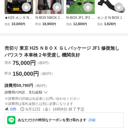
★H25 ホンダ N-B
N-BOX NBOX JF2
N-BOX JF1 JF2 パ
ホンダ N-BOX JF1
OX G SSパッケー
JF1 クリスタルア
ワー スライド ド
JF2 フロント ロア
10,000
18,900
12,800
3,928
現在
円
即決
円
現在
円
現在
円
ジ★両側パワスラ
イ テールランプ
アモーター 右 運
アーム 右側 R側 5
★ナビ★ETC★ス
テール
転席側 確認済み
1350-TY0-010 NB
マートキー★JF1
コントローラーユ
OX Nボックス カ
★
ニット 72020-TY0
スタム ターボ ノ
売切り 東京 H25 ＮＢＯＸ ＧＬパッケージ JF1 修復無し
-9030-M1付 パ
ンターボ NA 1本
ワスラ 5B24
パワスラ 本車検２年受渡し 機関良好
75,000
円
現在
（税0円）
150,000
円
即決
（税0円）
諸費用
59,790円
（税0円）
諸費用の内訳、支払総額
諸費用の詳細は出品者にお問い合わせください
諸費用は落札金額とは別に必要になります
0
件
6月12日（金）16時8分
終了予定
あなただけの特別なクーポンを受け取れます
詳細