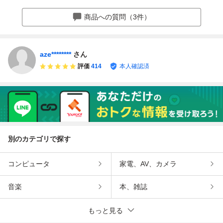
ルホワイト 総額１
0年8月》まで/Blu
マートキー★JF1
好異音無し JG1
５万円 本車検２年
etooth/パドルシフ
★
商品への質問（3件）
受渡し 機関良好
ト/内外装超綺麗/
機関系良好/極美車
aze********
さん
評価
414
本人確認済
別のカテゴリで探す
コンピュータ
家電、AV、カメラ
音楽
本、雑誌
もっと見る