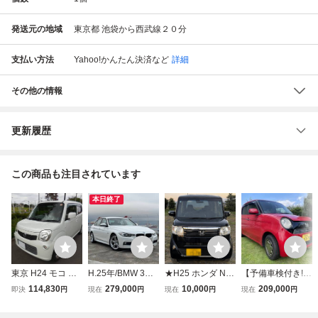
発送元の地域
東京都 池袋から西武線２０分
支払い方法
Yahoo!かんたん決済
など
詳細
その他の情報
更新履歴
この商品も注目されています
本日終了
東京 H24 モコ Ｓ
H.25年/BMW 3シ
★H25 ホンダ N-B
【予備車検付き!】
MG33S Ｓアイド
リーズ【320i Mス
OX G SSパッケー
★H25年式 N‐O
114,830
279,000
10,000
209,000
即決
円
現在
円
現在
円
現在
円
リングストップ 修
ポーツ】/121,000
ジ★両側パワスラ
NE 6万km台★修
復無し 人気のパー
km/本車検《令和1
★ナビ★ETC★ス
復歴無し 機関良