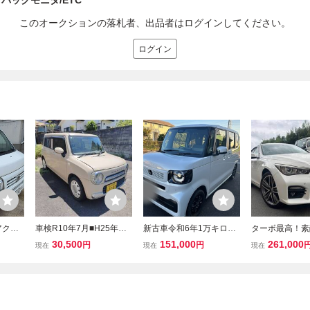
バックモニタ/ETC
このオークションの落札者、出品者はログインしてください。
ログイン
アクテ
車検R10年7月■H25年式■
新古車令和6年1万キロ
ターボ最高！素
ETC
スズキ アルトラパン ショ
ー ワンオーナー ホン
イライン・200
30,500
151,000
261,000
円
円
現在
現在
現在
レス
コラ■低燃費CVT■2WD■E
ダN BOX Lホンダベース
プＳＰ・ターボ
録簿付
TC・スマートキー・HI
グレードセンシング 純
ル・本革・ナビ
D・Bluetooth・ドラレコ■
正ナビ バックカメ
ＥＴＣ・パール
個人出品売り切り
ラ 車検10年8月迄
備充実・無料予