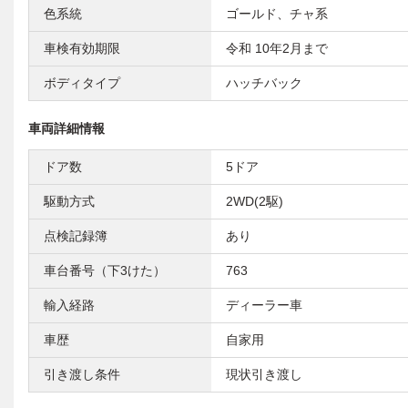
色系統
ゴールド、チャ系
車検有効期限
令和 10年2月まで
ボディタイプ
ハッチバック
車両詳細情報
ドア数
5ドア
駆動方式
2WD(2駆)
点検記録簿
あり
車台番号（下3けた）
763
輸入経路
ディーラー車
車歴
自家用
引き渡し条件
現状引き渡し