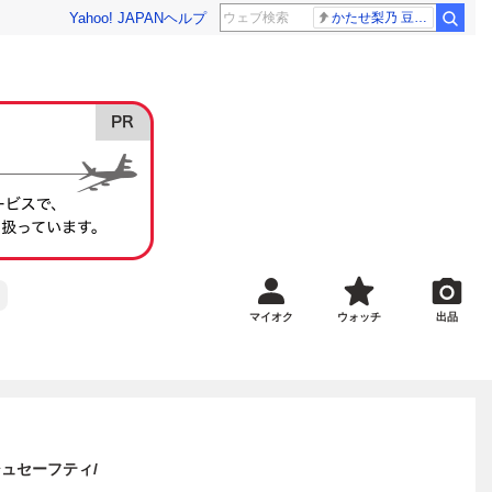
Yahoo! JAPAN
ヘルプ
かたせ梨乃 豆原一成
マイオク
ウォッチ
出品
シュセーフティ/