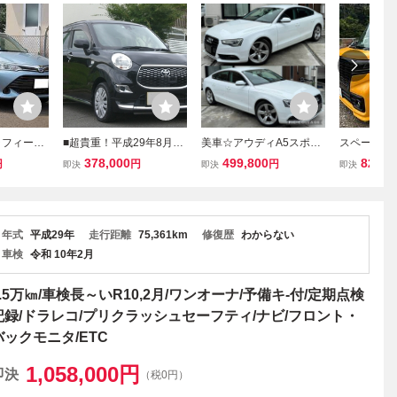
ラフィール
■超貴重！平成29年8月D
美車☆アウディA5スポー
スペーシアベ
ドG トヨ
BA-LA250A型 ピクシスジ
ツバック☆車検9年4月☆
2年付/7千キ
378,000
499,800
820,0
円
円
円
即決
即決
即決
ンス プリ
ョイ FX SAⅡ 新車保証書
レザーシート☆シートヒ
正ナビ/Bluet
 ナビ TV
記録簿多数付 実走行 実質
ーター☆MMIナビ☆バッ
ックカメラ
ドラレコ P
1オーナー ナビ TV ETC
クカメラ☆ETC☆ワンオ
ラブレーキ
ー
ドラレコ 検査有
ーナー☆ディーラー整備
14インチA
年式
平成29年
走行距離
75,361km
修復歴
わからない
車検
令和 10年2月
7.5万㎞/車検長～いR10,2月/ワンオーナ/予備キ-付/定期点検
記録/ドラレコ/プリクラッシュセーフティ/ナビ/フロント・
バックモニタ/ETC
1,058,000
円
即決
（税0円）