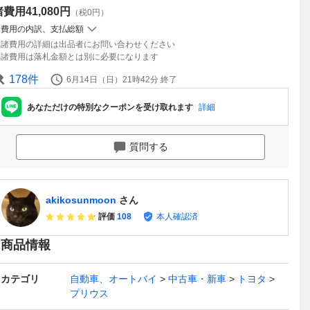
諸費用
41,080円
（税0円）
諸費用の内訳、支払総額
諸費用の詳細は出品者にお問い合わせください
諸費用は落札金額とは別に必要になります
178
件
6月14日（日）21時42分
終了
あなただけの特別なクーポンを受け取れます
詳細
質問する
akikosunmoon
さん
評価
108
本人確認済
商品情報
カテゴリ
自動車、オートバイ
中古車・新車
トヨタ
プリウス