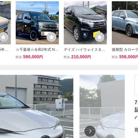
5年式■
☆千葉発☆令和2年式 N-
デイズ ハイウェイスター
後期型 カロー
ン ショ
WGN Lホンダセンシング
G ターボ 車検10年7月9
ダー ハイブリッ
590,000
210,000
558,000
円
円
即決
即決
即決
WD■E
車検付R10/7 ☆ナビ 地デ
日迄 アラウンドビュー
タセーフティセ
HI
ジTV クルコン 前後ドラ
モニター 地デジTV・ナ
クラッシュ LDA
ドラレコ■
レコ TAW15inアルミ☆下
ビ・ETC付 前後ドラレ
Rカメラ ETC 
取OK 即決OK☆
コ付 即納対応可
スタートスマキ