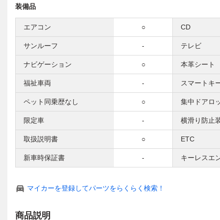
装備品
エアコン
○
CD
サンルーフ
-
テレビ
ナビゲーション
○
本革シート
福祉車両
-
スマートキ
ペット同乗歴なし
○
集中ドアロ
限定車
-
横滑り防止
取扱説明書
○
ETC
新車時保証書
-
キーレスエ
マイカーを登録してパーツをらくらく検索！
商品説明