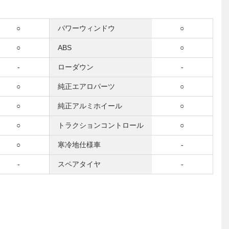
○
パワーウィンドウ
○
○
ABS
○
-
ローダウン
-
○
純正エアロパーツ
○
○
純正アルミホイール
○
○
トラクションコントロール
○
○
寒冷地仕様車
-
-
スペアタイヤ
-