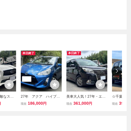
本日終了
本日終了
敵なスカ
27年 アクア ハイブリ
美車大人気！27年・エス
☆千葉発☆令
GT-ｔタイ
ッド！ ナビ・TV・Pス
クァイア・2.0Ｇｉ・ハー
WGN Lホ
186,000
361,000
395,0
円
円
円
現在
現在
現在
！パド
タート！ スマートキ
フレザー・両側パワス
車検付R10/
・ＴＶ・
ー！ ETC！ 通勤・通
ラ・ナビＴＶ・ＥＴＣフ
ジTV クル
・安全装
学・お出かけに！無料予
リップダウン・安全装備
レコ TAW1
備車検付
備車検付
充実・無料予備車検付
取OK 即決