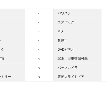
○
パワステ
○
エアバッグ
-
MD
ー
○
禁煙車
ック
○
DVDビデオ
装置
○
試乗、現車確認可能
○
バックカメラ
ントリー
○
電動スライドドア