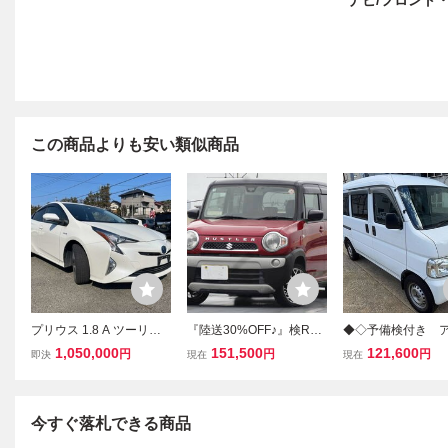
ナビ/フロント・
この商品よりも安い類似商品
プリウス 1.8 A ツーリン
『陸送30%OFF♪』検R9/9
◆◇予備検付き 
グセレクション 純正ナ
迄★MR41S★レ-ダ-ブレ-
ィバン オートマ 
1,050,000
151,500
121,600
円
円
円
即決
現在
現在
ビ バックカメラ
キサポ-ト★G♪【外ナビ/
ドラレコ キー
地デジ&DVD走中可/Bモ
ワンオーナー 記
ニタ-/ドラレコ/シ-トヒ-
き◇◆
タ-/ETC】LED/外15AW
今すぐ落札できる商品