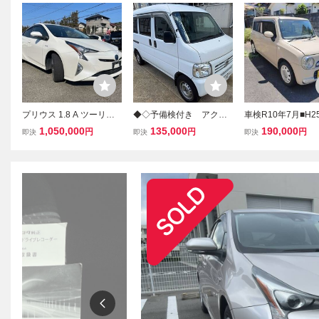
プリウス 1.8 A ツーリン
◆◇予備検付き アクテ
車検R10年7月■H2
グセレクション 純正ナ
ィバン オートマ ETC
スズキ アルトラパ
1,050,000
135,000
190,000
円
円
円
即決
即決
即決
ビ バックカメラ
ドラレコ キーレス
コラ■低燃費CVT■2
ワンオーナー 記録簿付
TC・スマートキー・
き◇◆
D・Bluetooth・
個人出品売り切り