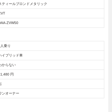
スティールブロンドメタリック
CVT
DAA-ZVW50
5人乗り
ハイブリッド車
わからない
11,480 円
右
ワンオーナー