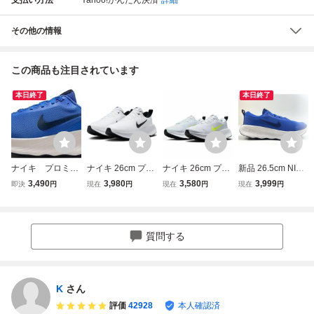
その他の情報
この商品も注目されています
本日終了
本日終了
ナイキ プロミナ
ナイキ 26cm プロ
ナイキ 26cm プロ
新品 26.5cm NIKE
◆FV5285-401◆2
ミナ ホワイト ブ
ミナ ピュアプラチ
PROMINA ブルー
3,490
3,980
3,580
3,999
即決
円
現在
円
現在
円
現在
円
6cm◆ウォーキン
ラック PROMINA
ナム ヴォルト PR
プロミナ ナイキ M
グ・カジュアル
ウォーキングシュ
OMINA ウォーキ
FV5285-401 厚底
ーズ
ングシューズ ライ
快適 ウオーキング
トグレー系 ネオン
質問する
イエロー
K
さん
評価
42928
本人確認済