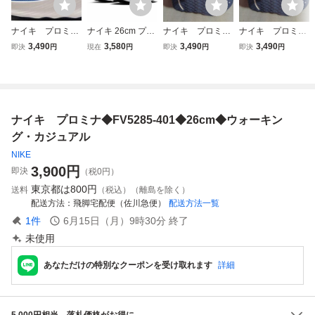
ナイキ プロミナ
ナイキ 26cm プロ
ナイキ プロミ
ナイキ プロミ
◆FV5285-401◆2
ミナ ピュアプラチ
ナ エクストラ
ナ エクストラ
3,490
3,580
3,490
3,490
即決
円
現在
円
即決
円
即決
円
6cm◆ウォーキン
ナム ヴォルト PR
ワイド◆HQ8478-
ワイド◆HQ8478-
グ・カジュアル
OMINA ウォーキ
001◆レディース
001◆レディース
ングシューズ ライ
◆24cm◆ウォー
◆25cm◆ウォー
トグレー系 ネオン
キング・カジュア
キング・カジュア
イエロー
ル
ル
ナイキ プロミナ◆FV5285-401◆26cm◆ウォーキン
グ・カジュアル
NIKE
3,900
円
即決
（税0円）
東京都は
800円
送料
（税込）（離島を除く）
配送方法
飛脚宅配便（佐川急便）
配送方法一覧
1
件
6月15日（月）9時30分
終了
未使用
あなただけの特別なクーポンを受け取れます
詳細
5,000円相当、落札価格がお得に