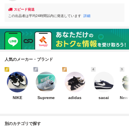
スピード発送
この出品者は平均24時間以内に発送しています
詳細
人気のメーカー・ブランド
1
2
3
4
5
NIKE
Supreme
adidas
sacai
New 
別のカテゴリで探す