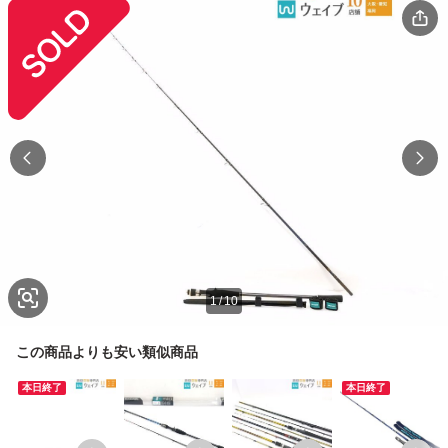
1
/
10
この商品よりも安い類似商品
本日終了
本日終了