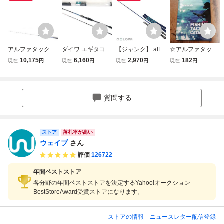
アルファタックル
ダイワ エギタコX
【ジャンク】 alfa
☆アルファタック
デッキスティック
M-180
tackle アルファタ
ル/エイテック 2
10,175
6,160
2,970
182
現在
円
現在
円
現在
円
現在
円
222
ックル CYBER ST
019カタログ☆
ICK サイバーステ
ィック 210M
質問する
ストア
落札率が高い
ウェイブ
さん
評価
126722
年間ベストストア
各分野の年間ベストストアを決定するYahoo!オークション
BestStoreAward受賞ストアになります。
ストアの情報
ニュースレター配信登録