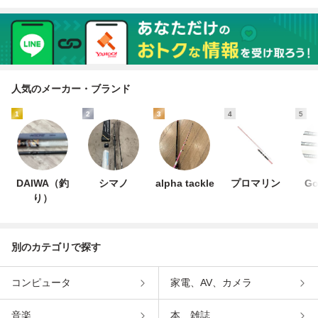
人気のメーカー・ブランド
1
2
3
4
5
DAIWA（釣
シマノ
alpha tackle
プロマリン
Go
り）
別のカテゴリで探す
コンピュータ
家電、AV、カメラ
音楽
本、雑誌