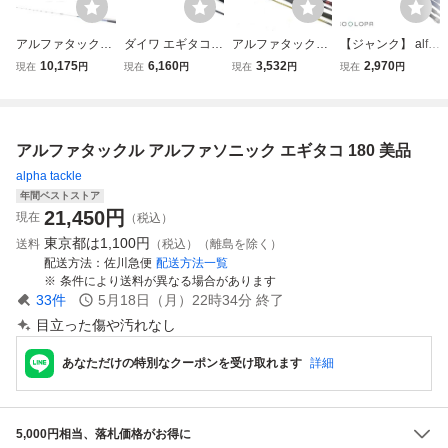
アルファタックル
ダイワ エギタコX
アルファタックル
【ジャンク】 alfa
デッキスティック
M-180
メダリスト 旬 か
tackle アルファタ
10,175
6,160
3,532
2,970
現在
円
現在
円
現在
円
現在
円
222
わはぎ 本調子 19
ックル CYBER ST
5、リョービ 別誂
ICK サイバーステ
夢幻海 カワハギ
ィック 210M
浅場 180、カワハ
アルファタックル アルファソニック エギタコ 180 美品
ギ ゲーム 180 計4
点
alpha tackle
年間ベストストア
21,450
円
現在
（税込）
東京都は
1,100円
送料
（税込）（離島を除く）
配送方法
佐川急便
配送方法一覧
条件により送料が異なる場合があります
33
件
5月18日（月）22時34分
終了
目立った傷や汚れなし
あなただけの特別なクーポンを受け取れます
詳細
5,000円相当、落札価格がお得に