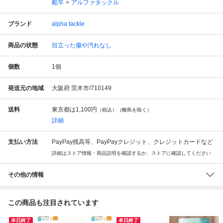
船竿
アルファタックル
ブランド
alpha tackle
商品の状態
目立った傷や汚れなし
個数
1
個
発送元の地域
大阪府 茨木市/710149
送料
東京都は
1,100円
（税込）（離島を除く）
詳細
支払い方法
PayPay残高等、PayPayクレジット、クレジットカードなど
詳細はストア情報・商品説明を確認するか、ストアに確認してください
その他の情報
この商品も注目されています
本日終了
本日終了