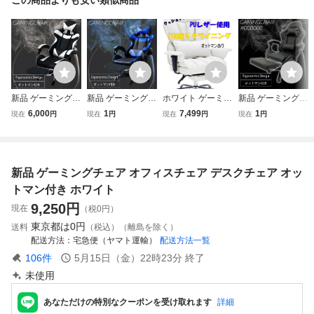
新品 ゲーミングチ
新品 ゲーミングチ
ホワイト ゲーミン
新品 ゲーミングチ
ェア オフィスチェ
ェア オフィスチェ
グチェア 150°リ
ェア オフィスチェ
6,000
1
7,499
1
現在
円
現在
円
現在
円
現在
円
ア デスクチェア
ア デスクチェア
クライニング オッ
ア デスクチェア
オットマン付き ホ
オットマン付き ブ
トマン 腰サポート
オットマン付き ブ
ワイト
ラック×ブルー
PUレザー オフィ
ラック
スチェア 社長椅子
新品 ゲーミングチェア オフィスチェア デスクチェア オッ
トマン付き ホワイト
9,250
円
現在
（税0円）
東京都は
0円
送料
（税込）（離島を除く）
配送方法
宅急便（ヤマト運輸）
配送方法一覧
106
件
5月15日（金）22時23分
終了
未使用
あなただけの特別なクーポンを受け取れます
詳細