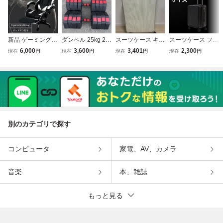
新品 ゲーミングチ
ダンベル 25kg 2個
スーツケース キャ
スーツケース フロ
ェア オフィスチェ
計50kg 可変式 バ
リーケース フロン
ントオープン 機内
6,000
3,600
3,401
2,300
現在
円
現在
円
現在
円
現在
円
ア デスクチェア
ーベル 筋トレ ダ
トオープン 機内持
持ち込み キャリー
オットマン付き ホ
ンベルセット 可変
ち込み 軽量 キャ
ケース 軽量 キャ
ワイト
式ダンベル ホーム
リーバッグ ストッ
リーバッグ カップ
ジム トレーニング
パー カップホルダ
ホルダー付 ブラッ
筋トレ
ー付き ホワイト
ク
別のカテゴリで探す
コンピュータ
家電、AV、カメラ
音楽
本、雑誌
もっと見る