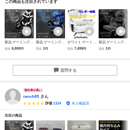
この商品も注目されています
新品 ゲーミングチ
新品 ゲーミングチ
ホワイト ゲーミン
新品 ゲーミングチ
ェア オフィスチェ
ェア オフィスチェ
グチェア 150°リ
ェア オフィスチェ
6,000
1
7,499
1
現在
円
現在
円
現在
円
現在
円
ア デスクチェア
ア デスクチェア
クライニング オッ
ア デスクチェア
オットマン付き ホ
オットマン付き ブ
トマン 腰サポート
オットマン付き ブ
ワイト
ラック×ブルー
PUレザー オフィ
ラック
スチェア 社長椅子
質問する
落札率が高い
ranch85
さん
評価
1324
本人確認済
注目の商品