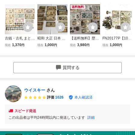
送料無料
古銭・古札 まとめ
昭和 大正 日本 紙
【送料無料】歴史
FN20177P【1000
てセット 10枚 総
幣 銭札 古札 旧紙
的紙幣・古銭まと
円スタート!!】日
1,370
1,000
3,980
1,000
現在
円
現在
円
現在
円
現在
円
重量:244g 武内壹
幣 おまとめ
め 天保通宝 / 10セ
本 大日本 古銭 天
圓/中国 百圓・伍
ント軍票/ 百円軍
保通宝 1分銀 五十
百圓/軍用手票/エ
用手票 / 和気清麻
銭 十銭 銀一匁 旧
リザベス2世/光緒
呂・二宮尊徳 1円
硬貨 旧紙幣 総重
質問する
元寶/当五十銅元/
札 他
量 約 618g
穴銭 他
ウイスキー
さん
評価
1026
本人確認済
スピード発送
この出品者は平均24時間以内に発送しています
詳細