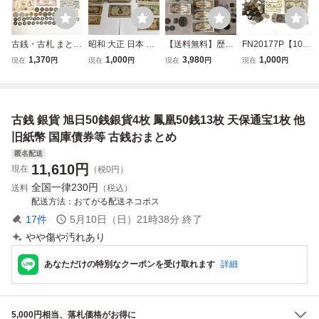
古銭・古札 まとめ
昭和 大正 日本 紙
【送料無料】歴史
FN20177P【1000
てセット 10枚 総
幣 銭札 古札 旧紙
的紙幣・古銭まと
円スタート!!】日
1,370
1,000
3,980
1,000
現在
円
現在
円
現在
円
現在
円
重量:244g 武内壹
幣 おまとめ
め 天保通宝 / 10セ
本 大日本 古銭 天
圓/中国 百圓・伍
ント軍票/ 百円軍
保通宝 1分銀 五十
百圓/軍用手票/エ
用手票 / 和気清麻
銭 十銭 銀一匁 旧
リザベス2世/光緒
呂・二宮尊徳 1円
硬貨 旧紙幣 総重
古銭 銀貨 旭日50銭銀貨4枚 鳳凰50銭13枚 天保通宝1枚 他
元寶/当五十銅元/
札 他
量 約 618g
穴銭 他
旧紙幣 国庫債券等 古銭おまとめ
匿名配送
11,610
円
現在
（税0円）
全国一律
230円
送料
（税込）
配送方法
おてがる配送ネコポス
17
件
5月10日（日）21時38分
終了
やや傷や汚れあり
あなただけの特別なクーポンを受け取れます
詳細
5,000円相当、落札価格がお得に