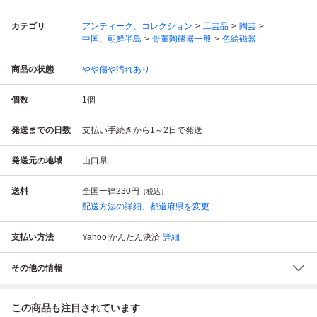
カテゴリ
アンティーク、コレクション
工芸品
陶芸
中国、朝鮮半島
骨董陶磁器一般
色絵磁器
商品の状態
やや傷や汚れあり
個数
1
個
発送までの日数
支払い手続きから1～2日で発送
発送元の地域
山口県
送料
全国一律
230円
（税込）
配送方法の詳細、都道府県を変更
支払い方法
Yahoo!かんたん決済
詳細
その他の情報
この商品も注目されています