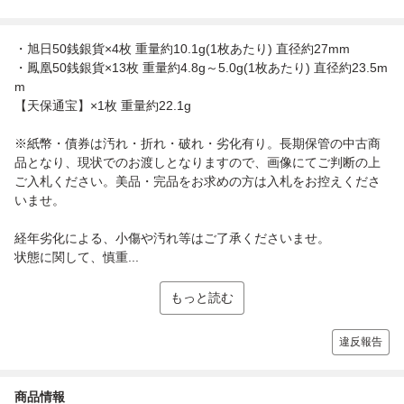
・旭日50銭銀貨×4枚 重量約10.1g(1枚あたり) 直径約27mm
・鳳凰50銭銀貨×13枚 重量約4.8g～5.0g(1枚あたり) 直径約23.5m
m
【天保通宝】×1枚 重量約22.1g
※紙幣・債券は汚れ・折れ・破れ・劣化有り。長期保管の中古商
品となり、現状でのお渡しとなりますので、画像にてご判断の上
ご入札ください。美品・完品をお求めの方は入札をお控えくださ
いませ。
経年劣化による、小傷や汚れ等はご了承くださいませ。
状態に関して、慎重...
もっと読む
違反報告
商品情報