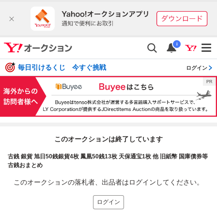
i
毎日引けるくじ 今すぐ挑戦
ログイン
このオークションは終了しています
古銭 銀貨 旭日50銭銀貨4枚 鳳凰50銭13枚 天保通宝1枚 他 旧紙幣 国庫債券等
古銭おまとめ
このオークションの落札者、出品者はログインしてください。
ログイン