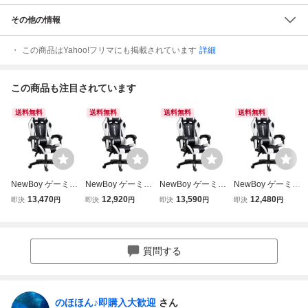
その他の情報
この商品はYahoo!フリマにも掲載されています
詳細
この商品も注目されています
送料無料
送料無料
送料無料
送料無料
NewBoy ゲーミン
NewBoy ゲーミン
NewBoy ゲーミン
NewBoy ゲーミン
グチェア gaming
グチェア gaming
グチェア gaming
グチェア gaming
13,470
12,920
13,590
12,480
即決
円
即決
円
即決
円
即決
円
chair オフィスチ
chair オフィスチ
chair オフィスチ
chair オフィスチ
ェア オットマン
ェア オットマン
ェア オットマン
ェア オットマン
オフィス ゲーム用
オフィス ゲーム用
オフィス ゲーム用
オフィス ゲーム用
リクライニング デ
リクライニング デ
リクライニング デ
リクライニング デ
質問する
スrs
スsi
スク/
スク/
のほほん♪即購入大歓迎
さん