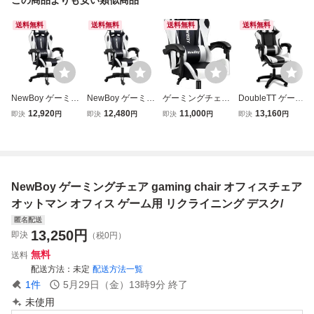
送料無料
送料無料
送料無料
送料無料
NewBoy ゲーミン
NewBoy ゲーミン
ゲーミングチェア
DoubleTT ゲーミ
グチェア gaming
グチェア gaming
オフィスチェア パ
ングチェア ゲーム
12,920
12,480
11,000
13,160
即決
円
即決
円
即決
円
即決
円
chair オフィスチ
chair オフィスチ
ソコンチェア リク
用 チェア パソコ
ェア オットマン
ェア オットマン
ライニングBK/WH
ン PC オフィス デ
オフィス ゲーム用
オフィス ゲーム用
スク オットマン付
リクライニング デ
リクライニング デ
き 人間工学 165度
スsi
スク/
リクライ
NewBoy ゲーミングチェア gaming chair オフィスチェア
オットマン オフィス ゲーム用 リクライニング デスク/
匿名配送
13,250
円
即決
（税0円）
無料
送料
配送方法
未定
配送方法一覧
1
件
5月29日（金）13時9分
終了
未使用