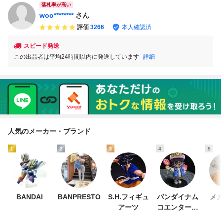
落札率が高い
woo********
さん
評価
3266
本人確認済
スピード発送
この出品者は平均24時間以内に発送しています
詳細
人気のメーカー・ブランド
1
2
3
4
5
BANDAI
BANPRESTO
S.H.フィギュ
バンダイナム
メ
アーツ
コエンターテ
インメント