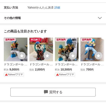
支払い方法
Yahoo!かんたん決済
詳細
その他の情報
この商品も注目されています
送料無料
本日終了
送料無料
送料無料
ドラゴンボール S
ドラゴンボール ゴ
ドラゴンボール超
ドラゴンボール フ
MSP A賞 ゴジータ
ジータブルー フィ
BWFC SMSP 01 A
ィギュア ゴジータ
9,000
2,000
10,500
700
即決
円
現在
円
即決
円
現在
円
フィギュア BWFC
ギュア
賞 ゴジータ フ
ブルー
Yahoo!フリマ
Yahoo!フリマ
ィギュア 海外正
規品
質問する