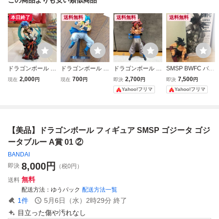
本日終了
送料無料
送料無料
送料無料
ドラゴンボール ゴ
ドラゴンボール フ
ドラゴンボール フ
SMSP BWFC バー
ジータブルー フィ
ィギュア ゴジータ
ィギュア 超サイ
ダック A賞 ドラ
2,000
700
2,700
7,500
現在
円
現在
円
即決
円
即決
円
ギュア
ブルー
ヤ人4ゴジータ
ゴンボール フィギ
Yahoo!フリマ
Yahoo!フリマ
一番くじ A賞
ュア
【美品】ドラゴンボール フィギュア SMSP ゴジータ ゴジ
ータブルー A賞 01 ②
BANDAI
8,000
円
即決
（税0円）
無料
送料
配送方法
ゆうパック
配送方法一覧
1
件
5月6日（水）2時29分
終了
目立った傷や汚れなし