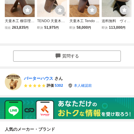
天童木工 柳宗理
TENDO 天童木工
天童木工 Tendo 柳
送料無料 ヴィン
ヴィンテージ バタ
ウォールナット バ
宗理 バタフライス
テージ 天童木工
263,835
51,975
58,000
113,000
現在
円
即決
円
即決
円
即決
円
フライ スツール
タフライスツール
ツール S-0521RW
バタフライスツー
ローズウッド チェ
柳宗理 ミッドセン
-ST ローズウッド
ル tendo 柳宗理
ア プライウッド
チュリー デザイナ
板目/ジャパニーズ
名作 希少 貴
名作 椅子 イス 木
ーズ家具 椅子 サ
モダングッドデザ
重 イス 椅子
製 TENDO IZ1003
イドチェア コンパ
イン賞 ロングライ
チェア
質問する
49F
クト GG529
フデザイン賞
バーターハウス
さん
評価
5302
本人確認前
人気のメーカー・ブランド