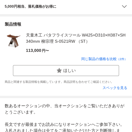
5,000円相当、落札価格がお得に
製品情報
天童木工 バタフライスツール W425×D310×H387×SH
340mm 柳宗理 S-0521RW （ST）
113,000
円〜
同じ製品の価格を比較
（
2
件）
ほしい
商品と関連する製品情報を掲載しています。商品説明も合わせてご確認ください。
スペックを見る
数あるオークションの中、当オークションをご覧いただきありが
とうございます。
長文ですが最後までお読みになりオークションへご参加下さい。
入札されました場合は全てをご承知いただけた方と判断致しま