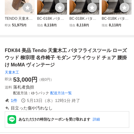
TENDO 天童木工
BC-01BK バタフ
BC-01BK バタフ
BC-01BK バタフ
ウォールナット バ
ライスツール 柳宗
ライスツール 柳宗
ライスツール 柳宗
51,975
8,118
8,118
8,118
即決
円
現在
円
現在
円
現在
円
タフライスツール
理 ウッドチェア
理 ウッドチェア
理 ウッドチェア
柳宗理 ミッドセン
スツール ミッドセ
スツール ミッドセ
スツール ミッドセ
チュリー デザイナ
ンチュリー オット
ンチュリー オット
ンチュリー オット
ーズ家具 椅子 サ
マン 木製 リビン
マン 木製 リビン
マン 木製 リビン
FDK84 美品 Tendo 天童木工 バタフライスツール ローズ
イドチェア コンパ
グ 玄関 北欧 贈り
グ 玄関 北欧 贈り
グ 玄関 北欧 贈り
クト GG529
物 結婚式
物 結婚式
物 結婚式
ウッド 柳宗理 名作椅子 モダン プライウッド チェア 腰掛
け MoMA ヴィンテージ
天童木工
53,000
円
即決
（税0円）
落札者負担
送料
配送方法
ゆうパック
配送方法一覧
1
件
5月13日（水）12時1分
終了
目立った傷や汚れなし
あなただけの特別なクーポンを受け取れます
詳細