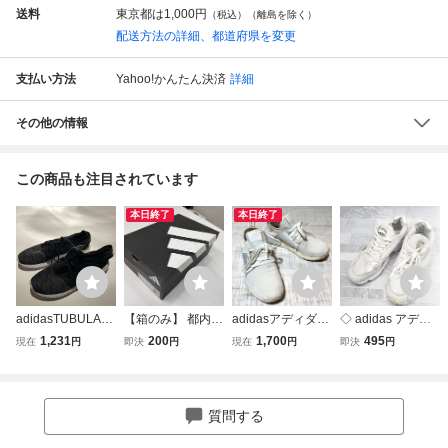
送料
東京都は
1,000円
（税込）（離島を除く）
配送方法の詳細、都道府県を変更
支払い方法
Yahoo!かんたん決済
詳細
その他の情報
この商品も注目されています
本日終了
本日終了
adidasTUBULAR
【箱のみ】 都内
adidasアディダス
◇ adidas アディ
VRL W/BB2064サ
手渡しOK adidas
スニーカー
ダス FALCON フ
1,231
200
1,700
495
現在
円
即決
円
現在
円
即決
円
イズ 25㎝
ADIZERO EVO SL
ァルコン EE8826
WOVEN 空箱 スニ
スニーカー シュー
ーカー 空箱 靴箱
ズ サイズ25.0 ベ
KI6900 アディダ
ージュ ホワイト系
質問する
ス
メンズ P