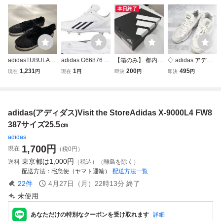
本日終了
adidasTUBULAR
adidas G66876 a
【箱のみ】 都内
◇ adidas アディ
VRL W/BB2064サ
dizero FIXMETAL
手渡しOK adidas
ダス FALCON フ
1,231
1
200
495
現在
円
現在
円
即決
円
即決
円
イズ 25㎝
サイズ24.5㎝
ADIZERO EVO SL
ァルコン EE8826
WOVEN 空箱 スニ
スニーカー シュー
ーカー 空箱 靴箱
ズ サイズ25.0 ベ
KI6900 アディダ
ージュ ホワイト系
adidas(アディダス)Visit the StoreAdidas X-9000L4 FW8
ス
メンズ P
387サイズ25.5㎝
adidas
1,700
円
現在
（税0円）
東京都は
1,000円
送料
（税込）（離島を除く）
配送方法
宅急便（ヤマト運輸）
配送方法一覧
22
件
4月27日（月）22時13分
終了
未使用
あなただけの特別なクーポンを受け取れます
詳細