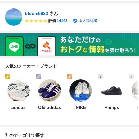
bloom8823
さん
評価
14162
本人確認済
人気のメーカー・ブランド
1
2
3
4
5
adidas
Old adidas
NIKE
Philips
別のカテゴリで探す